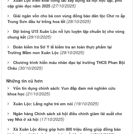
Xuân Lộc triển khai công tác xây dựng xã hội học tập, phổ
(27/10/2025)
cập giáo dục năm 2025
Giải ngân vốn cho bà con vùng đồng bào dân tộc Chơ ro ấp
(28/10/2025)
Trung Sơn đầu tư trồng hoa tết
Đội bóng U15 Xuân Lộc nỗ lực luyện tập chuẩn bị cho vòng
(29/10/2025)
chung kết
Đoàn kiểm tra Sở Y tế kiểm tra an toàn thực phẩm tại
(29/10/2025)
Trường Mầm non Xuân Lộc
Chương trình hiến máu nhân đạo tại trường THCS Phan Bội
(30/10/2025)
Châu
Những tin cũ hơn
Vốn tín dụng chính sách: Vun đắp đam mê nghiên cứu
(21/10/2025)
khoa học
(19/10/2025)
Xuân Lộc: Lắng nghe trẻ em nói
Ngân hàng Chính sách xã hội điều chỉnh giảm lãi suất cho
(17/10/2025)
vay Nhà ở xã hội
Xã Xuân Lộc đóng góp hơn 800 triệu đồng giúp đồng bào