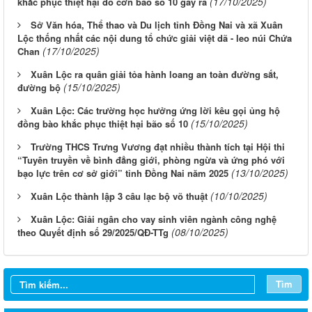
(17/10/2025)
khắc phục thiệt hại do cơn bão số 10 gây ra
Sở Văn hóa, Thể thao và Du lịch tỉnh Đồng Nai và xã Xuân
Lộc thống nhất các nội dung tổ chức giải việt dã - leo núi Chứa
(17/10/2025)
Chan
Xuân Lộc ra quân giải tỏa hành loang an toàn đường sắt,
(15/10/2025)
đường bộ
Xuân Lộc: Các trường học hưởng ứng lời kêu gọi ủng hộ
(15/10/2025)
đồng bào khắc phục thiệt hại bão số 10
Trường THCS Trưng Vương đạt nhiều thành tích tại Hội thi
“Tuyên truyền về bình đẳng giới, phòng ngừa và ứng phó với
(13/10/2025)
bạo lực trên cơ sở giới” tỉnh Đồng Nai năm 2025
(10/10/2025)
Xuân Lộc thành lập 3 câu lạc bộ võ thuật
Xuân Lộc: Giải ngân cho vay sinh viên ngành công nghệ
(08/10/2025)
theo Quyết định số 29/2025/QĐ-TTg
Tìm