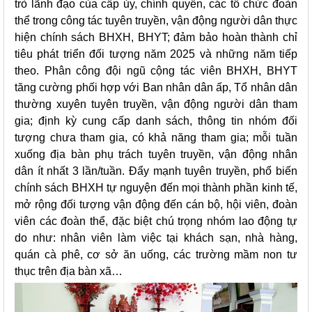
trò lãnh đạo của cấp ủy, chính quyền, các tổ chức đoàn
thể trong công tác tuyên truyền, vận động người dân thực
hiện chính sách BHXH, BHYT; đảm bảo hoàn thành chỉ
tiêu phát triển đối tượng năm 2025 và những năm tiếp
theo. Phân công đội ngũ cộng tác viên BHXH, BHYT
tăng cường phối hợp với Ban nhân dân ấp, Tổ nhân dân
thường xuyên tuyên truyền, vận động người dân tham
gia; định kỳ cung cấp danh sách, thông tin nhóm đối
tượng chưa tham gia, có khả năng tham gia; mỗi tuần
xuống địa bàn phụ trách tuyên truyền, vận động nhân
dân ít nhất 3 lần/tuần. Đẩy mạnh tuyên truyền, phổ biến
chính sách BHXH tự nguyện đến mọi thành phần kinh tế,
mở rộng đối tượng vận động đến cán bộ, hội viên, đoàn
viên các đoàn thể, đặc biệt chú trọng nhóm lao động tự
do như: nhân viên làm việc tại khách sạn, nhà hàng,
quán cà phê, cơ sở ăn uống, các trường mầm non tư
thục trên địa bàn xã…