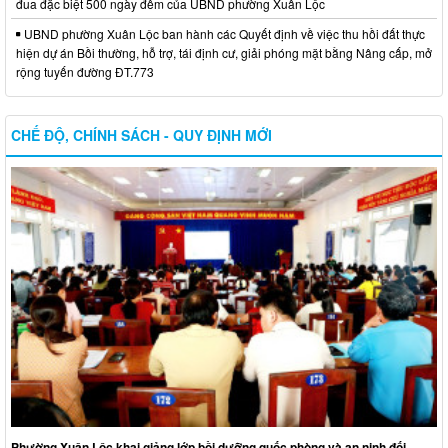
đua đặc biệt 500 ngày đêm của UBND phường Xuân Lộc
UBND phường Xuân Lộc ban hành các Quyết định về việc thu hồi đất thực
hiện dự án Bồi thường, hỗ trợ, tái định cư, giải phóng mặt bằng Nâng cấp, mở
rộng tuyến đường ĐT.773
CHẾ ĐỘ, CHÍNH SÁCH - QUY ĐỊNH MỚI
Phường Xuân Lộc khai giảng lớp bồi dưỡng quốc phòng và an ninh đối