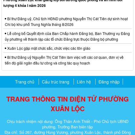
tượng 4 khóa I năm 2026
Bí thư Đảng uỷ, Chủ tịch HĐND phường Nguyễn Thị Cát Tiên dự sinh hoạt
Chi bộ khu phố Trung Nghĩa tháng 8/2026
Lễ công bố Quyết định của Ban Chấp hành Đảng bộ, Ban Thường vụ Đảng
ủy phường về thành lập các tổ chức Đảng trực thuộc Đảng bộ phường
Xuân Lộc gặp mặt chức sắc, chức việc các tôn giáo
Bí thư Đảng uỷ Nguyễn Thị Cát Tiên làm việc với các cơ quan, đơn vị về
tiến độ giải ngân đầu tư công và công tác quy hoạch
Trang chủ
Cấu trúc trang
Liên hệ
Đăng nhập
TRANG THÔNG TIN ĐIỆN TỬ PHƯỜNG
XUÂN LỘC
Chịu trách nhiệm nội dung: Ông Thân Anh Thiết - Phó Chủ tịch UBND
phường, Trưởng Ban biên tập
Địa chỉ: Số 267, đường Hùng Vương, phường Xuân Lộc, thành phố Đồng