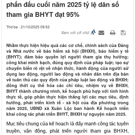
phấn đấu cuối năm 2025 tỷ lệ dân số
tham gia BHYT đạt 95%
Thứ ba - 21/10/2025 09:52
Xem với cỡ chữ
Nhằm thực hiện hiệu quả các cơ chế, chính sách của Đảng
và Nhà nước về bảo hiểm xã hội (BHXH), bảo hiểm y tế
(BHYT); đảm bảo quyền lợi người tham gia thụ hưởng;
công khai minh bạch, đúng quy định của pháp luật; tạo sự
chuyển biến rõ rệt về nhận thức, hành động của người sử
dụng lao động, người lao động và nhân dân trên địa bàn
về tuân thủ các quy định của pháp luật lao động và BHXH;
đồng thời cụ thể hóa các chỉ tiêu, nhiệm vụ về BHXH,
BHYT thành chương trình, kế hoạch phù hợp với tình hình
thực tế, góp phần thực hiện thắng lợi các mục tiêu, định
hướng, phát triển kinh tế - xã hội của địa phương trong
năm 2025, UBND xã Xuân Lộc ban hành Kế hoạch triển
khai công tác phát triển BHYT, BHXH tự nguyện năm 2025.
Mục tiêu chung của kế hoạch là đẩy mạnh công tác tuyên
truyền, vận động, phát triển người tham gia BHXH,