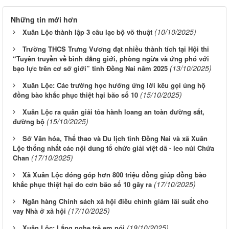
Những tin mới hơn
(10/10/2025)
Xuân Lộc thành lập 3 câu lạc bộ võ thuật
Trường THCS Trưng Vương đạt nhiều thành tích tại Hội thi
“Tuyên truyền về bình đẳng giới, phòng ngừa và ứng phó với
(13/10/2025)
bạo lực trên cơ sở giới” tỉnh Đồng Nai năm 2025
Xuân Lộc: Các trường học hưởng ứng lời kêu gọi ủng hộ
(15/10/2025)
đồng bào khắc phục thiệt hại bão số 10
Xuân Lộc ra quân giải tỏa hành loang an toàn đường sắt,
(15/10/2025)
đường bộ
Sở Văn hóa, Thể thao và Du lịch tỉnh Đồng Nai và xã Xuân
Lộc thống nhất các nội dung tổ chức giải việt dã - leo núi Chứa
(17/10/2025)
Chan
Xã Xuân Lộc đóng góp hơn 800 triệu đồng giúp đồng bào
(17/10/2025)
khắc phục thiệt hại do cơn bão số 10 gây ra
Ngân hàng Chính sách xã hội điều chỉnh giảm lãi suất cho
(17/10/2025)
vay Nhà ở xã hội
(19/10/2025)
Xuân Lộc: Lắng nghe trẻ em nói