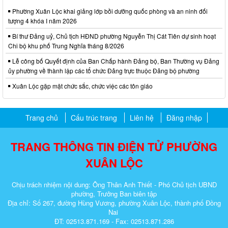
Phường Xuân Lộc khai giảng lớp bồi dưỡng quốc phòng và an ninh đối
tượng 4 khóa I năm 2026
Bí thư Đảng uỷ, Chủ tịch HĐND phường Nguyễn Thị Cát Tiên dự sinh hoạt
Chi bộ khu phố Trung Nghĩa tháng 8/2026
Lễ công bố Quyết định của Ban Chấp hành Đảng bộ, Ban Thường vụ Đảng
ủy phường về thành lập các tổ chức Đảng trực thuộc Đảng bộ phường
Xuân Lộc gặp mặt chức sắc, chức việc các tôn giáo
Trang chủ
Cấu trúc trang
Liên hệ
Đăng nhập
TRANG THÔNG TIN ĐIỆN TỬ PHƯỜNG
XUÂN LỘC
Chịu trách nhiệm nội dung: Ông Thân Anh Thiết - Phó Chủ tịch UBND
phường, Trưởng Ban biên tập
Địa chỉ: Số 267, đường Hùng Vương, phường Xuân Lộc, thành phố Đồng
Nai
ĐT: 02513.871.169 - Fax: 02513.871.286