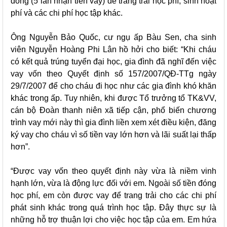
đồng (5 lần nhận tiền vay) để trang trải học phí, sinh hoạt
phí và các chi phí học tập khác.
Ông Nguyễn Bảo Quốc, cư ngụ ấp Bàu Sen, cha sinh
viên Nguyễn Hoàng Phi Lân hồ hởi cho biết: “Khi cháu
có kết quả trúng tuyển đại học, gia đình đã nghĩ đến việc
vay vốn theo Quyết định số 157/2007/QĐ-TTg ngày
29/7/2007 để cho cháu đi học như các gia đình khó khăn
khác trong ấp. Tuy nhiên, khi được Tổ trưởng tổ TK&VV,
cán bộ Đoàn thanh niên xã tiếp cận, phổ biến chương
trình vay mới này thì gia đình liền xem xét điều kiện, đăng
ký vay cho cháu vì số tiền vay lớn hơn và lãi suất lại thấp
hơn”.
“Được vay vốn theo quyết định này vừa là niềm vinh
hạnh lớn, vừa là động lực đối với em. Ngoài số tiền đóng
học phí, em còn được vay để trang trải cho các chi phí
phát sinh khác trong quá trình học tập. Đây thực sự là
những hỗ trợ thuận lợi cho việc học tập của em. Em hứa