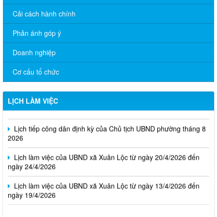
Cải cách hành chính
Phản ánh góp ý
Doanh nghiệp
Cơ cấu tổ chức
Thông báo Lịch làm việc của UBND phường Xuân Lộc (Từ ngày
LỊCH LÀM VIỆC
03/8/2026 đến ngày 07/8/2026)
Lịch tiếp công dân định kỳ của Chủ tịch UBND phường tháng 8
2026
Lịch làm việc của UBND xã Xuân Lộc từ ngày 20/4/2026 đến
ngày 24/4/2026
Lịch làm việc của UBND xã Xuân Lộc từ ngày 13/4/2026 đến
ngày 19/4/2026