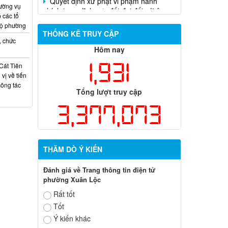
ường vụ
 các tổ
bộ phường
THỐNG KÊ TRUY CẬP
, chức
Hôm nay
1,931
Cát Tiên
vị về tiến
công tác
Tổng lượt truy cập
3,377,073
THĂM DÒ Ý KIẾN
Đánh giá về Trang thông tin điện tử
phường Xuân Lộc
Rất tốt
Tốt
Ý kiến khác