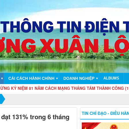
CẢI CÁCH HÀNH CHÍNH
DOANH NGHIỆP
ALBUMS
▼
▼
▼
1 NĂM CÁCH MẠNG THÁNG TÁM THÀNH CÔNG (19/8/1945 - 19/8/
TIN CHỈ ĐẠO - ĐIỀU HÀ
đạt 131% trong 6 tháng