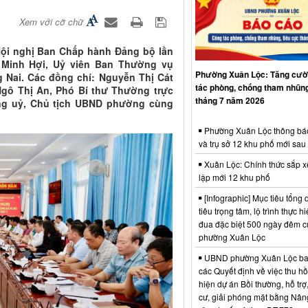
Xem với cỡ chữ
ội nghị Ban Chấp hành Đảng bộ lần
 Minh Hợi, Uỷ viên Ban Thường vụ
Phường Xuân Lộc: Tăng cườ
 Nai. Các đồng chí: Nguyễn Thị Cát
tác phòng, chống tham nhũng
Ngô Thị An, Phó Bí thư Thường trực
tháng 7 năm 2026
ng uỷ, Chủ tịch UBND phường cùng
Phường Xuân Lộc thông bá
và trụ sở 12 khu phố mới sau
Xuân Lộc: Chính thức sắp x
lập mới 12 khu phố
[Infographic] Mục tiêu tổng q
tiêu trọng tâm, lộ trình thực hi
đua đặc biệt 500 ngày đêm
phường Xuân Lộc
UBND phường Xuân Lộc ba
các Quyết định về việc thu hồ
hiện dự án Bồi thường, hỗ trợ,
cư, giải phóng mặt bằng Nân