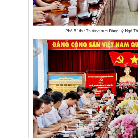
Phó Bí thư Thường trực Đảng uỷ Ngô Thị 