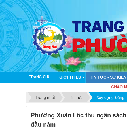
TRANG CHỦ
GIỚI THIỆU
TIN TỨC - SỰ KIỆN
▼
CHÀO MỪNG KỶ NIỆM 8
Trang nhất
Tin Tức
Xây dựng Đảng
Phường Xuân Lộc thu ngân sách 
đầu năm