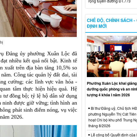
rộng tuyến đường ĐT.773
CHẾ ĐỘ, CHÍNH SÁCH -
ĐỊNH MỚI
hị
vụ Đảng ủy phường Xuân Lộc đã
 đạt nhiều kết quả nổi bật. Kinh tế
sản xuất trên địa bàn tăng 10,5% so
năm. Công tác quản lý đất đai, tài
ăng cường; các lĩnh vực văn hóa -
Phường Xuân Lộc khai giảng 
 quan tâm thực hiện hiệu quả. Hệ
dưỡng quốc phòng và an ninh
tượng 4 khóa I năm 2026
u tư đồng bộ; tỷ lệ hộ dân sử dụng
 ninh được giữ vững; tình hình an
Bí thư Đảng uỷ, Chủ tịch 
 không phát sinh điểm nóng, vụ việc
phường Nguyễn Thị Cát Tiên 
n năm 2026.
hoạt Chi bộ khu phố Trung N
tháng 8/2026
Lễ công bố Quyết định của