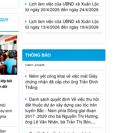
Lịch làm việc của UBND xã Xuân Lộc
từ ngày 13/4/2026 đến ngày 19/4/2026
 QUY
Cuộc thi trực tuyến tìm hiểu pháp luật
năm 2026.
THÔNG BÁO
Niêm yết công khai về việc mất Giấy
chứng nhận đã cấp cho ông Trần Đình
Thắng
lớp bồi
Danh sách quyết định Về việc thu hồi
 đối
đất thuộc dự án xây dựng cao tốc trên
tuyến Bắc - Nam phía Đông giai đoạn
2017 -2020 cho bà Nguyễn Thị Hương,
HĐND
ông Lê Văn Nhân, bà Trần Thị Bốn,...
dự sinh
ghĩa
Quyết định xử phạt vi phạm hành
chính trong lĩnh vực đất đai đối với ông
 Ban
Trần Hồng Phước