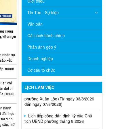
Giới thiệu
Tin Tức - Sự kiện
Văn bản
ng công
Cải cách hành chính
, tiêu cực
Phản ánh góp ý
o nhân sự
Doanh nghiệp
 sắp xếp
ếp, thành
Cơ cấu tổ chức
uát, chỉ
Thông báo Lịch làm việc của UBND
LỊCH LÀM VIỆC
ện đợt thi
phường Xuân Lộc (Từ ngày 03/8/2026
 của UBND
đến ngày 07/8/2026)
Lịch tiếp công dân định kỳ của Chủ
n hành
tịch UBND phường tháng 8 2026
i đất thực
 tái định
Lịch làm việc của UBND xã Xuân Lộc
g cấp, mở
từ ngày 20/4/2026 đến ngày 24/4/2026