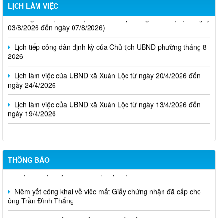
LỊCH LÀM VIỆC
Thông báo Lịch làm việc của UBND phường Xuân Lộc (Từ ngày
03/8/2026 đến ngày 07/8/2026)
Lịch tiếp công dân định kỳ của Chủ tịch UBND phường tháng 8
2026
Lịch làm việc của UBND xã Xuân Lộc từ ngày 20/4/2026 đến
ngày 24/4/2026
Lịch làm việc của UBND xã Xuân Lộc từ ngày 13/4/2026 đến
ngày 19/4/2026
THÔNG BÁO
Cuộc thi trực tuyến tìm hiểu pháp luật năm 2026.
Niêm yết công khai về việc mất Giấy chứng nhận đã cấp cho
ông Trần Đình Thắng
Danh sách quyết định Về việc thu hồi đất thuộc dự án xây dựng