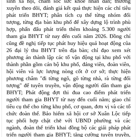
sinh xã hội, chăm sóc sức khỏe nhân dân; thường
xuyên theo dõi, đánh giá kết quả thực hiện các chỉ tiêu
phát triển BHYT; phân tích cụ thể từng nhóm đối
tượng, từng địa bàn khu phố để xây dựng lộ trình phù
hợp, phấn đấu phát triển thêm khoảng 5.300 người
tham gia BHYT từ nay đến cuối năm 2026. Đồng chí
cũng đề nghị tiếp tục phát huy hiệu quả hoạt động của
26 đại lý thu BHYT trên địa bàn; chỉ đạo xem xét
phương án thành lập các tổ vận động tại khu phố với
thành phần gồm cán bộ khu phố, đảng viên, đoàn viên,
hội viên và lực lượng nòng cốt ở cơ sở; thực hiện
phương châm "đi từng ngõ, gõ từng nhà, rà từng đối
tượng" để tuyên truyền, vận động người dân tham gia
BHYT; Phát động đợt thi đua cao điểm phát triển
người tham gia BHYT từ nay đến cuối năm; giao chỉ
tiêu cụ thể cho từng khu phố, cơ quan, đơn vị và các tổ
chức đoàn thể. Bảo hiểm xã hội cơ sở Xuân Lộc tiếp
tục phối hợp chặt chẽ với UBND phường và các
ngành, đoàn thể triển khai đồng bộ các giải pháp phát
triển người tham gia BHYT; tăng cường tuyên truyền,