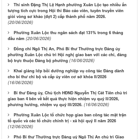
Thí sinh Đặng Thị Lệ Hạnh phường Xuân Lộc tạo nhiều ấn
tượng tích cực trong Hội thi Báo cáo viên, tuyên truyền viên
giỏi vòng sơ khảo (đợt 2) cấp thành phố năm 2026.
(20/06/2026)
Phường Xuân Lộc thu ngân sách đạt 131% trong 6 tháng
(20/06/2026)
đầu năm
Đồng chí Ngô Thị An, Phó Bí thư Thường trực Đảng ủy
phường Xuân Lộc chủ trì Hội nghị giao ban với các chi, đảng
(16/06/2026)
bộ trực thuộc Đảng bộ phường
Khai giảng lớp bồi dưỡng nghiệp vụ công tác Đảng dành
cho bí thư chi bộ và cấp ủy viên cơ sở khóa II/2026
(16/06/2026)
Bí thư Đảng ủy, Chủ tịch HĐND Nguyễn Thị Cát Tiên chủ trì
giao ban 4 bên về kết quả thực hiện nhiệm vụ quý II/2026,
(16/06/2026)
phương hướng, nhiệm vụ quý III/2026.
Phường Xuân Lộc tổ chức họp giao ban công tác mặt trận
tổ quốc và các tổ chức chính trị - xã hội quý II năm 2026
(12/06/2026)
Phó Bí thư Thường trực Đảng uỷ Ngô Thị An chủ trì Giao