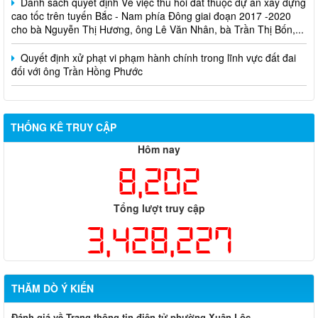
cao tốc trên tuyến Bắc - Nam phía Đông giai đoạn 2017 -2020
cho bà Nguyễn Thị Hương, ông Lê Văn Nhân, bà Trần Thị Bốn,...
Quyết định xử phạt vi phạm hành chính trong lĩnh vực đất đai
đối với ông Trần Hồng Phước
THỐNG KÊ TRUY CẬP
Hôm nay
8,202
Tổng lượt truy cập
3,428,227
THĂM DÒ Ý KIẾN
Đánh giá về Trang thông tin điện tử phường Xuân Lộc