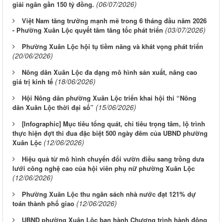
(06/07/2026)
giải ngân gần 150 tỷ đồng.
Việt Nam tăng trưởng mạnh mẽ trong 6 tháng đầu năm 2026
(03/07/2026)
- Phường Xuân Lộc quyết tâm tăng tốc phát triển
Phường Xuân Lộc hội tụ tiềm năng và khát vọng phát triển
(20/06/2026)
Nông dân Xuân Lộc đa dạng mô hình sản xuất, nâng cao
(18/06/2026)
giá trị kinh tế
Hội Nông dân phường Xuân Lộc triển khai hội thi “Nông
(15/06/2026)
dân Xuân Lộc thời đại số”
[Infographic] Mục tiêu tổng quát, chỉ tiêu trọng tâm, lộ trình
thực hiện đợt thi đua đặc biệt 500 ngày đêm của UBND phường
(12/06/2026)
Xuân Lộc
Hiệu quả từ mô hình chuyển đổi vườn điều sang trồng dưa
lưới công nghệ cao của hội viên phụ nữ phường Xuân Lộc
(12/06/2026)
Phường Xuân Lộc thu ngân sách nhà nước đạt 121% dự
(12/06/2026)
toán thành phố giao
UBND phường Xuân Lộc ban hành Chương trình hành động