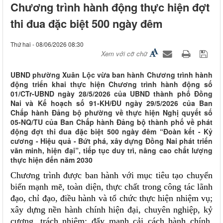
Chương trình hành động thực hiện đợt
thi đua đặc biệt 500 ngày đêm
Thứ hai - 08/06/2026 08:30
Xem với cỡ chữ
UBND phường Xuân Lộc vừa ban hành Chương trình hành
động triển khai thực hiện Chương trình hành động số
01/CTr-UBND ngày 28/5/2026 của UBND thành phố Đồng
Nai và Kế hoạch số 91-KH/ĐU ngày 29/5/2026 của Ban
Chấp hành Đảng bộ phường về thực hiện Nghị quyết số
05-NQ/TU của Ban Chấp hành Đảng bộ thành phố về phát
động đợt thi đua đặc biệt 500 ngày đêm “Đoàn kết - Kỷ
cương - Hiệu quả - Bứt phá, xây dựng Đồng Nai phát triển
văn minh, hiện đại”, tiếp tục duy trì, nâng cao chất lượng
thực hiện đến năm 2030
Chương trình được ban hành với mục tiêu tạo chuyển
biến mạnh mẽ, toàn diện, thực chất trong công tác lãnh
đạo, chỉ đạo, điều hành và tổ chức thực hiện nhiệm vụ;
xây dựng nền hành chính hiện đại, chuyên nghiệp, kỷ
cương, trách nhiệm; đẩy mạnh cải cách hành chính,