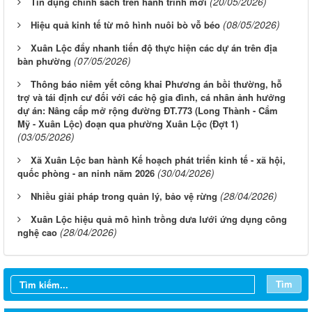
(20/05/2026)
Tín dụng chính sách trên hành trình mới
(08/05/2026)
Hiệu quả kinh tế từ mô hình nuôi bò vỗ béo
Xuân Lộc đẩy nhanh tiến độ thực hiện các dự án trên địa
(07/05/2026)
bàn phường
Thông báo niêm yết công khai Phương án bồi thường, hỗ
trợ và tái định cư đối với các hộ gia đình, cá nhân ảnh hưởng
dự án: Nâng cấp mở rộng đường ĐT.773 (Long Thành - Cẩm
Mỹ - Xuân Lộc) đoạn qua phường Xuân Lộc (Đợt 1)
(03/05/2026)
Xã Xuân Lộc ban hành Kế hoạch phát triển kinh tế - xã hội,
(30/04/2026)
quốc phòng - an ninh năm 2026
(28/04/2026)
Nhiều giải pháp trong quản lý, bảo vệ rừng
Xuân Lộc hiệu quả mô hình trồng dưa lưới ứng dụng công
(28/04/2026)
nghệ cao
Tìm