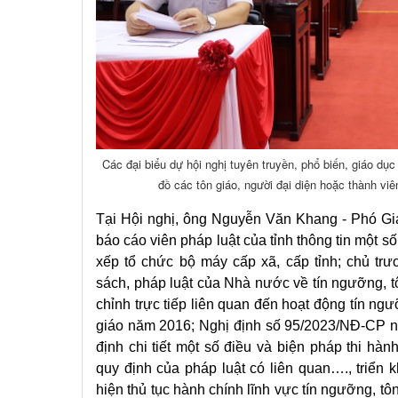
Các đại biểu dự hội nghị tuyên truyền, phổ biến, giáo dục
đồ các tôn giáo, người đại diện hoặc thành vi
Tại Hội nghị, ông Nguyễn Văn Khang - Phó Gi
báo cáo viên pháp luật của tỉnh thông tin một s
xếp tổ chức bộ máy cấp xã, cấp tỉnh; chủ tr
sách, pháp luật của Nhà nước về tín ngưỡng, t
chỉnh trực tiếp liên quan đến hoạt động tín ngư
giáo năm 2016; Nghị định số 95/2023/NĐ-CP n
định chi tiết một số điều và biện pháp thi hà
quy định của pháp luật có liên quan…., triển
hiện thủ tục hành chính lĩnh vực tín ngưỡng, tô