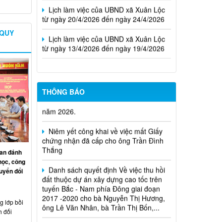
từ ngày 20/4/2026 đến ngày 24/4/2026
Lịch làm việc của UBND xã Xuân Lộc
 QUY
từ ngày 13/4/2026 đến ngày 19/4/2026
Cuộc thi trực tuyến tìm hiểu pháp luật
THÔNG BÁO
năm 2026.
Niêm yết công khai về việc mất Giấy
chứng nhận đã cấp cho ông Trần Đình
Thắng
an đánh
Danh sách quyết định Về việc thu hồi
học, công
đất thuộc dự án xây dựng cao tốc trên
uyển đổi
tuyến Bắc - Nam phía Đông giai đoạn
2017 -2020 cho bà Nguyễn Thị Hương,
ông Lê Văn Nhân, bà Trần Thị Bốn,...
 lớp bồi
Quyết định xử phạt vi phạm hành
h đối
chính trong lĩnh vực đất đai đối với ông