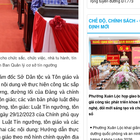
rộng tuyến đường ĐT.773
CHẾ ĐỘ, CHÍNH SÁCH -
ĐỊNH MỚI
 cho chức sắc, chức việc, nhà tu hành, tín
ên Ban Quản lý cơ sở tín ngưỡng
ám đốc Sở Dân tộc và Tôn giáo và
ố nội dung về thực hiện công tác sắp
ương, đường lối của Đảng và chính
Phường Xuân Lộc họp giao b
ôn giáo; các văn bản pháp luật điều
giá công tác phát triển khoa 
ỡng, tôn giáo: Luật Tín ngưỡng, tôn
nghệ, đổi mới sáng tạo và ch
số
gày 29/12/2023 của Chính phủ quy
nh Luật Tín ngưỡng, tôn giáo và các
Phường Xuân Lộc khai giảng
 khai các nội dung: Hướng dẫn thực
dưỡng quốc phòng và an nin
n giáo theo mô hình chính quyền địa
tượng 4 khóa I năm 2026