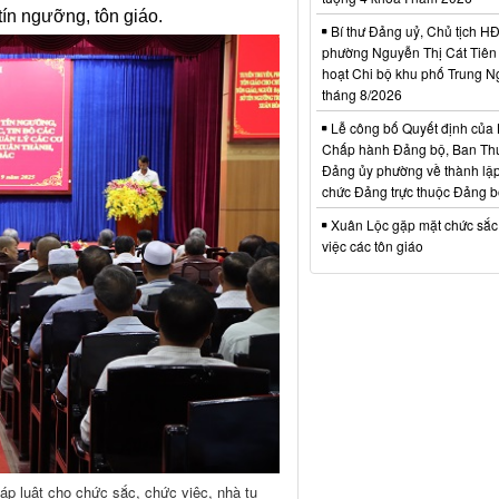
tín ngưỡng, tôn giáo.
Bí thư Đảng uỷ, Chủ tịch 
phường Nguyễn Thị Cát Tiên 
hoạt Chi bộ khu phố Trung N
tháng 8/2026
Lễ công bố Quyết định của
Chấp hành Đảng bộ, Ban Th
Đảng ủy phường về thành lập
chức Đảng trực thuộc Đảng 
Xuân Lộc gặp mặt chức sắc
việc các tôn giáo
háp luật cho chức sắc, chức việc, nhà tu