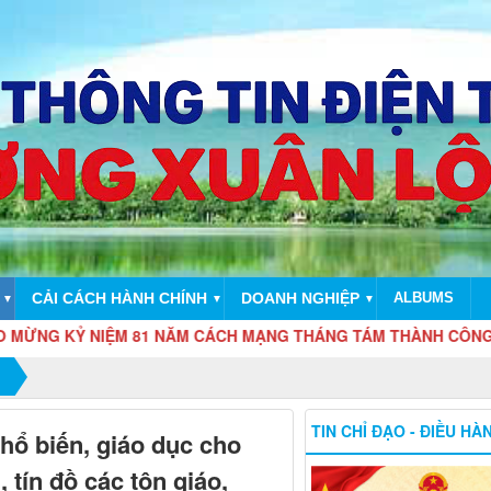
CẢI CÁCH HÀNH CHÍNH
DOANH NGHIỆP
ALBUMS
▼
▼
▼
NIỆM 81 NĂM CÁCH MẠNG THÁNG TÁM THÀNH CÔNG (19/8/1945 -
TIN CHỈ ĐẠO - ĐIỀU HÀ
hổ biến, giáo dục cho
 tín đồ các tôn giáo,