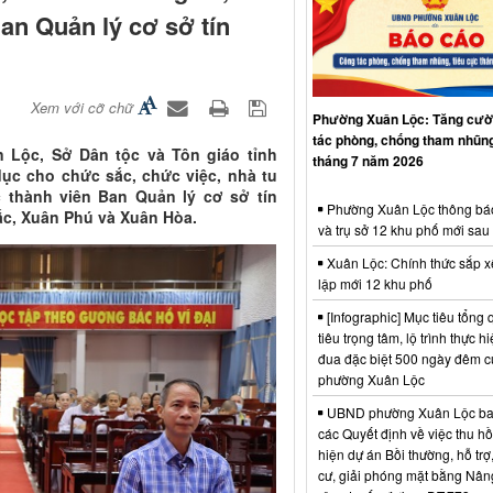
an Quản lý cơ sở tín
Xem với cỡ chữ
Phường Xuân Lộc: Tăng cườ
tác phòng, chống tham nhũng
n Lộc, Sở Dân tộc và Tôn giáo tỉnh
tháng 7 năm 2026
dục cho chức sắc, chức việc, nhà tu
c thành viên Ban Quản lý cơ sở tín
Phường Xuân Lộc thông bá
ắc, Xuân Phú và Xuân Hòa.
và trụ sở 12 khu phố mới sau
Xuân Lộc: Chính thức sắp x
lập mới 12 khu phố
[Infographic] Mục tiêu tổng q
tiêu trọng tâm, lộ trình thực hi
đua đặc biệt 500 ngày đêm
phường Xuân Lộc
UBND phường Xuân Lộc ba
các Quyết định về việc thu hồ
hiện dự án Bồi thường, hỗ trợ,
cư, giải phóng mặt bằng Nân