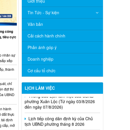
Giới thiệu
Tin Tức - Sự kiện
Văn bản
ng công
Cải cách hành chính
, tiêu cực
Phản ánh góp ý
o nhân sự
Doanh nghiệp
 sắp xếp
ếp, thành
Cơ cấu tổ chức
uát, chỉ
LỊCH LÀM VIỆC
Thông báo Lịch làm việc của UBND
ện đợt thi
phường Xuân Lộc (Từ ngày 03/8/2026
 của UBND
đến ngày 07/8/2026)
n hành
Lịch tiếp công dân định kỳ của Chủ
i đất thực
tịch UBND phường tháng 8 2026
 tái định
g cấp, mở
Lịch làm việc của UBND xã Xuân Lộc