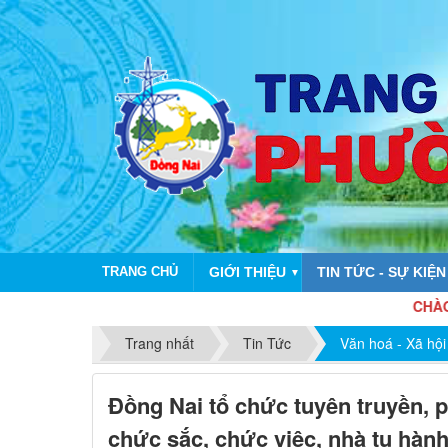
TRANG CHỦ
GIỚI THIỆU
TIN TỨC - SỰ KIỆN
▼
CHÀO MỪNG KỶ 
Trang nhất
Tin Tức
Văn hoá - Xã hội
Đồng Nai tổ chức tuyên truyền, p
chức sắc, chức việc, nhà tu hành,