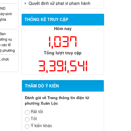
Trần Hồng Phước
HĐND
dự sinh
THỐNG KÊ TRUY CẬP
ghĩa
Hôm nay
 Ban
1,037
ường vụ
 các tổ
bộ phường
Tổng lượt truy cập
, chức
3,391,541
THĂM DÒ Ý KIẾN
Đánh giá về Trang thông tin điện tử
phường Xuân Lộc
Rất tốt
Tốt
Ý kiến khác