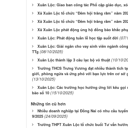
Xuân Lộc: Giao ban công tác Phổ cập giáo dục, x
Xã Xuân Lộc tổ chức “Đêm hội trăng rằm” năm 202
Xã Xuân Lộc tổ chức “Đêm hội trăng rằm” năm 20
Xã Xuân Lộc phát động ủng hộ đồng bào khắc phục
(07/
Xuân Lộc: Phát động tuần lễ học tập suốt đời
Xuân Lộc: Giải ngân cho vay sinh viên ngành công
(08/10/2025)
TTg
(10/10/2
Xuân Lộc thành lập 3 câu lạc bộ võ thuật
Trường THCS Trưng Vương đạt nhiều thành tích tại
giới, phòng ngừa và ứng phó với bạo lực trên cơ sở 
(13/10/2025)
Xuân Lộc: Các trường học hưởng ứng lời kêu gọi 
(15/10/2025)
bão số 10
Những tin cũ hơn
Nhiều doanh nghiệp tại Đồng Nai có nhu cầu tuyển
(24/09/2025)
9/2025
Trường THPT Xuân Lộc tổ chức buổi Tư vấn hướng