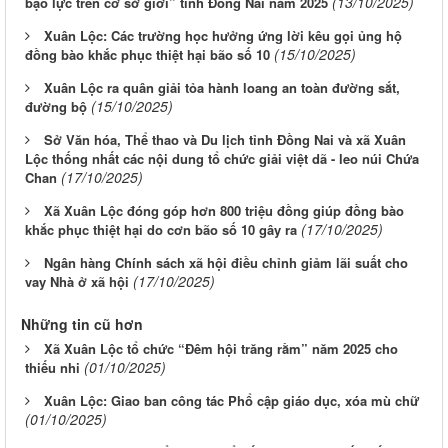
(13/10/2025)
bạo lực trên cơ sở giới” tỉnh Đồng Nai năm 2025
Xuân Lộc: Các trường học hưởng ứng lời kêu gọi ủng hộ
(15/10/2025)
đồng bào khắc phục thiệt hại bão số 10
Xuân Lộc ra quân giải tỏa hành loang an toàn đường sắt,
(15/10/2025)
đường bộ
Sở Văn hóa, Thể thao và Du lịch tỉnh Đồng Nai và xã Xuân
Lộc thống nhất các nội dung tổ chức giải việt dã - leo núi Chứa
(17/10/2025)
Chan
Xã Xuân Lộc đóng góp hơn 800 triệu đồng giúp đồng bào
(17/10/2025)
khắc phục thiệt hại do cơn bão số 10 gây ra
Ngân hàng Chính sách xã hội điều chỉnh giảm lãi suất cho
(17/10/2025)
vay Nhà ở xã hội
Những tin cũ hơn
Xã Xuân Lộc tổ chức “Đêm hội trăng rằm” năm 2025 cho
(01/10/2025)
thiếu nhi
Xuân Lộc: Giao ban công tác Phổ cập giáo dục, xóa mù chữ
(01/10/2025)