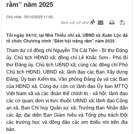
rằm” năm 2025
Chủ nhật - 05/10/2025 11:00
Xem với cỡ chữ
Tối ngày 04/10, tại Nhà Thiếu nhi xã, UBND xã Xuân Lộc đã
tổ chức Chương trình “Đêm hội trăng rằm” năm 2025.
Tham dự có đồng chí Nguyễn Thị Cát Tiên - Bí thư Đảng
ủy, Chủ tịch HĐND xã; đồng chí Lê Khắc Sơn - Phó Bí
thư Đảng ủy, Chủ tịch UBND xã; cùng các đồng chí Phó
Chủ tịch HĐND, UBND xã; lãnh đạo các Ban Xây dựng
Đảng, Ủy ban Kiểm tra, Văn phòng Đảng ủy và các Ban
của HĐND xã. Cùng dự còn có lãnh đạo Ủy ban MTTQ
Việt Nam xã và các đoàn thể chính trị - xã hội; lãnh đạo
các cơ quan, đơn vị trực thuộc UBND xã; lãnh đạo Công
an xã, Ban Chỉ huy Quân sự xã; Trưởng Ban Nhân dân
các ấp; đại diện Ban Giám hiệu và Tổng phụ trách Đội
các trường học và đông đảo các em thiếu nhi trên địa
bàn.