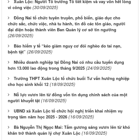
Xuân Lộc: Người Tổ trưởng Tổ tiết kiệm và vay vốn hết lòng
(30/09/2025)
vì công việc
Đồng Nai tổ chức tuyên truyền, phổ biến, giáo dục cho
chức sắc, chức việc, nhà tu hành, tín đồ các tôn giáo, người
đại diện hoặc thành viên Ban Quản lý cơ sở tín ngưỡng
(26/09/2025)
Bảo hiểm y tế “kéo giảm nguy cơ đói nghèo do tai nạn,
(26/09/2025)
bệnh tật”
Nhiều doanh nghiệp tại Đồng Nai có nhu cầu tuyển dụng
(24/09/2025)
hơn 13.000 lao động trong tháng 9/2025
Trường THPT Xuân Lộc tổ chức buổi Tư vấn hướng nghiệp
(18/09/2025)
cho học sinh khối 12
Nỗ lực vươn lên từ đồng vốn tín dụng chính sách của một
(16/09/2025)
người khuyết tật
UBND xã Xuân Lộc tổ chức hội nghị triển khai nhiệm vụ
(16/09/2025)
trọng tâm năm học 2025 - 2026
Bà Nguyễn Thị Ngọc Mai: Tấm gương sáng vươn lên từ khó
(16/09/2025)
khăn trở thành quản lý chợ Xuân Lộc