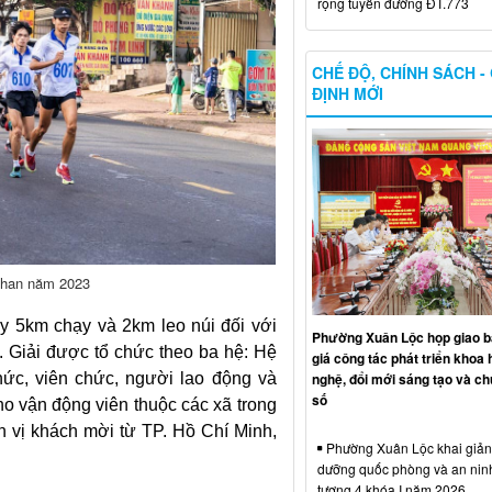
rộng tuyến đường ĐT.773
CHẾ ĐỘ, CHÍNH SÁCH -
ĐỊNH MỚI
 Chan năm 2023
ly 5km chạy và 2km leo núi đối với
Phường Xuân Lộc họp giao b
. Giải được tổ chức theo ba hệ: Hệ
giá công tác phát triển khoa 
nghệ, đổi mới sáng tạo và ch
hức, viên chức, người lao động và
số
ho vận động viên thuộc các xã trong
 vị khách mời từ TP. Hồ Chí Minh,
Phường Xuân Lộc khai giảng
dưỡng quốc phòng và an nin
tượng 4 khóa I năm 2026