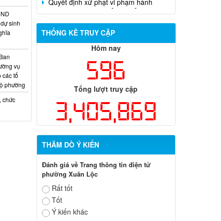
Trần Hồng Phước
HĐND
dự sinh
THỐNG KÊ TRUY CẬP
ghĩa
Hôm nay
 Ban
596
ường vụ
 các tổ
bộ phường
Tổng lượt truy cập
, chức
3,405,869
THĂM DÒ Ý KIẾN
Đánh giá về Trang thông tin điện tử
phường Xuân Lộc
Rất tốt
Tốt
Ý kiến khác