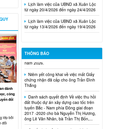
từ ngày 20/4/2026 đến ngày 24/4/2026
Lịch làm việc của UBND xã Xuân Lộc
 QUY
từ ngày 13/4/2026 đến ngày 19/4/2026
Cuộc thi trực tuyến tìm hiểu pháp luật
THÔNG BÁO
năm 2026.
Niêm yết công khai về việc mất Giấy
chứng nhận đã cấp cho ông Trần Đình
Thắng
an đánh
Danh sách quyết định Về việc thu hồi
học, công
đất thuộc dự án xây dựng cao tốc trên
uyển đổi
tuyến Bắc - Nam phía Đông giai đoạn
2017 -2020 cho bà Nguyễn Thị Hương,
ông Lê Văn Nhân, bà Trần Thị Bốn,...
 lớp bồi
Quyết định xử phạt vi phạm hành
h đối
chính trong lĩnh vực đất đai đối với ông