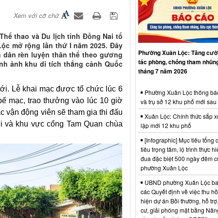
Xem với cỡ chữ
hể thao và Du lịch tỉnh Đồng Nai tổ
Lộc mở rộng lần thứ I năm 2025. Đây
Phường Xuân Lộc: Tăng cườ
 dân rèn luyện thân thể theo gương
tác phòng, chống tham nhũng
ình ảnh khu di tích thắng cảnh Quốc
tháng 7 năm 2026
tới. Lễ khai mạc được tổ chức lúc 6
Phường Xuân Lộc thông bá
bế mạc, trao thưởng vào lúc 10 giờ
và trụ sở 12 khu phố mới sau
c vận động viên sẽ tham gia thi đấu
Xuân Lộc: Chính thức sắp x
 núi và khu vực cổng Tam Quan chùa
lập mới 12 khu phố
[Infographic] Mục tiêu tổng q
tiêu trọng tâm, lộ trình thực hi
đua đặc biệt 500 ngày đêm
phường Xuân Lộc
UBND phường Xuân Lộc ba
các Quyết định về việc thu hồ
hiện dự án Bồi thường, hỗ trợ,
cư, giải phóng mặt bằng Nân