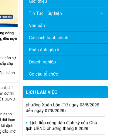
Giới thiệu
Tin Tức - Sự kiện
Văn bản
ng công
Cải cách hành chính
, tiêu cực
Phản ánh góp ý
o nhân sự
Doanh nghiệp
 sắp xếp
ếp, thành
Cơ cấu tổ chức
uát, chỉ
LỊCH LÀM VIỆC
Thông báo Lịch làm việc của UBND
ện đợt thi
phường Xuân Lộc (Từ ngày 03/8/2026
 của UBND
đến ngày 07/8/2026)
n hành
Lịch tiếp công dân định kỳ của Chủ
i đất thực
tịch UBND phường tháng 8 2026
 tái định
g cấp, mở
Lịch làm việc của UBND xã Xuân Lộc