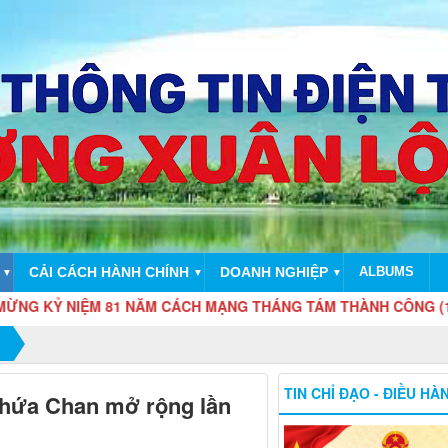
CẢI CÁCH HÀNH CHÍNH
DOANH NGHIỆP
ALBUMS
▼
▼
▼
IỆM 81 NĂM CÁCH MẠNG THÁNG TÁM THÀNH CÔNG (19/8/1945 - 
TIN CHỈ ĐẠO - ĐIỀU HÀ
 Chứa Chan mở rộng lần