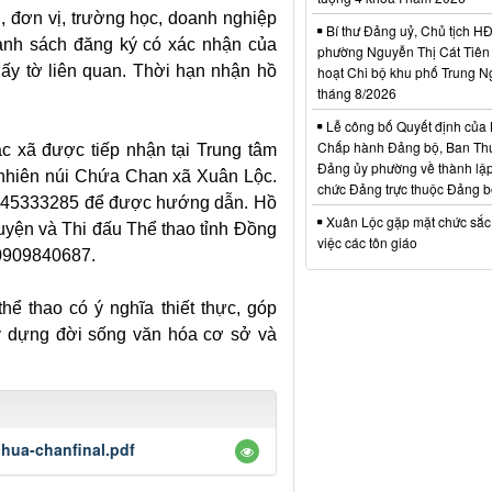
 đơn vị, trường học, doanh nghiệp
Bí thư Đảng uỷ, Chủ tịch 
anh sách đăng ký có xác nhận của
phường Nguyễn Thị Cát Tiên 
iấy tờ liên quan. Thời hạn nhận hồ
hoạt Chi bộ khu phố Trung N
tháng 8/2026
Lễ công bố Quyết định của
Chấp hành Đảng bộ, Ban Th
ác xã được tiếp nhận tại Trung tâm
Đảng ủy phường về thành lập
n nhiên núi Chứa Chan xã Xuân Lộc.
chức Đảng trực thuộc Đảng 
0945333285 để được hướng dẫn. Hồ
Xuân Lộc gặp mặt chức sắc
uyện và Thi đấu Thể thao tỉnh Đồng
việc các tôn giáo
 0909840687.
hể thao có ý nghĩa thiết thực, góp
ây dựng đời sống văn hóa cơ sở và
chua-chanfinal.pdf