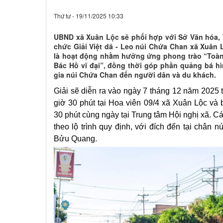
Thứ tư - 19/11/2025 10:33
UBND xã Xuân Lộc sẽ phối hợp với Sở Văn hóa, T
chức Giải Việt dã - Leo núi Chứa Chan xã Xuân 
là hoạt động nhằm hưởng ứng phong trào “Toàn
Bác Hồ vĩ đại”, đồng thời góp phần quảng bá h
gia núi Chứa Chan đến người dân và du khách.
Giải sẽ diễn ra vào ngày 7 tháng 12 năm 2025 
giờ 30 phút tại Hoa viên 09/4 xã Xuân Lộc và 
30 phút cùng ngày tại Trung tâm Hội nghị xã. Cá
theo lộ trình quy định, với đích đến tại chân
Bửu Quang.