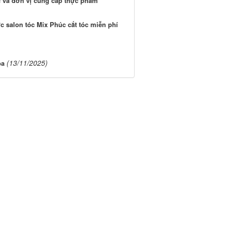
c và đơn vị cung cấp thực phẩm
 salon tóc Mix Phúc cắt tóc miễn phí
(13/11/2025)
óa