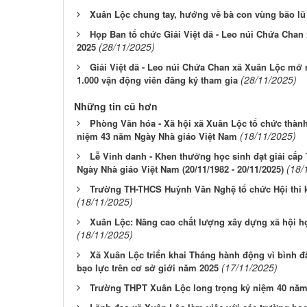
Xuân Lộc chung tay, hướng về bà con vùng bão lũ
Họp Ban tổ chức Giải Việt dã - Leo núi Chứa Chan
(28/11/2025)
2025
Giải Việt dã - Leo núi Chứa Chan xã Xuân Lộc mở 
(28/11/2025)
1.000 vận động viên đăng ký tham gia
Những tin cũ hơn
Phòng Văn hóa - Xã hội xã Xuân Lộc tổ chức thàn
(18/11/2025)
niệm 43 năm Ngày Nhà giáo Việt Nam
Lễ Vinh danh - Khen thưởng học sinh đạt giải cấp
(18/
Ngày Nhà giáo Việt Nam (20/11/1982 - 20/11/2025)
Trường TH-THCS Huỳnh Văn Nghệ tổ chức Hội thi 
(18/11/2025)
Xuân Lộc: Nâng cao chất lượng xây dựng xã hội họ
(18/11/2025)
Xã Xuân Lộc triển khai Tháng hành động vì bình 
(17/11/2025)
bạo lực trên cơ sở giới năm 2025
Trường THPT Xuân Lộc long trọng kỷ niệm 40 năm