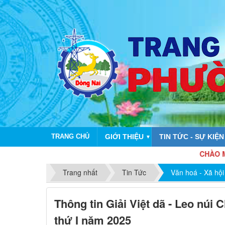
TRANG CHỦ
GIỚI THIỆU
TIN TỨC - SỰ KIỆN
▼
CHÀO MỪNG KỶ N
Trang nhất
Tin Tức
Văn hoá - Xã hội
Thông tin Giải Việt dã - Leo núi
thứ I năm 2025