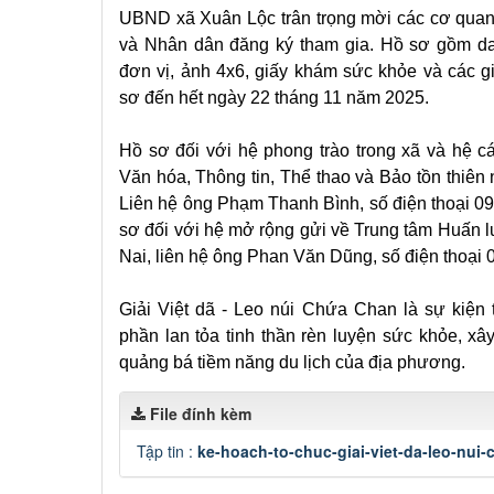
UBND xã Xuân Lộc trân trọng mời các cơ quan,
và Nhân dân đăng ký tham gia. Hồ sơ gồm d
đơn vị, ảnh 4x6, giấy khám sức khỏe và các g
sơ đến hết ngày 22 tháng 11 năm 2025.
Hồ sơ đối với hệ phong trào trong xã và hệ c
Văn hóa, Thông tin, Thể thao và Bảo tồn thiê
Liên hệ ông Phạm Thanh Bình, số điện thoại 
sơ đối với hệ mở rộng gửi về Trung tâm Huấn l
Nai, liên hệ ông Phan Văn Dũng, số điện thoại
Giải Việt dã - Leo núi Chứa Chan là sự kiện t
phần lan tỏa tinh thần rèn luyện sức khỏe, x
quảng bá tiềm năng du lịch của địa phương.
File đính kèm
Tập tin :
ke-hoach-to-chuc-giai-viet-da-leo-nui-