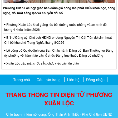
Phường Xuân Lộc họp giao ban đánh giá công tác phát triển khoa học, công
nghệ, đổi mới sáng tạo và chuyển đổi số
Phường Xuân Lộc khai giảng lớp bồi dưỡng quốc phòng và an ninh đối
tượng 4 khóa I năm 2026
Bí thư Đảng uỷ, Chủ tịch HĐND phường Nguyễn Thị Cát Tiên dự sinh hoạt
Chi bộ khu phố Trung Nghĩa tháng 8/2026
Lễ công bố Quyết định của Ban Chấp hành Đảng bộ, Ban Thường vụ Đảng
ủy phường về thành lập các tổ chức Đảng trực thuộc Đảng bộ phường
Xuân Lộc gặp mặt chức sắc, chức việc các tôn giáo
Trang chủ
Cấu trúc trang
Liên hệ
Đăng nhập
TRANG THÔNG TIN ĐIỆN TỬ PHƯỜNG
XUÂN LỘC
Chịu trách nhiệm nội dung: Ông Thân Anh Thiết - Phó Chủ tịch UBND