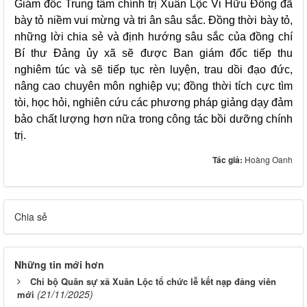
Giám đốc Trung tâm chính trị Xuân Lộc Vi Hữu Đông đã
bày tỏ niềm vui mừng và tri ân sâu sắc. Đồng thời bày tỏ,
những lời chia sẻ và định hướng sâu sắc của đồng chí
Bí thư Đảng ủy xã sẽ được Ban giám đốc tiếp thu
nghiêm túc và sẽ tiếp tục rèn luyện, trau dồi đạo đức,
nâng cao chuyên môn nghiệp vụ; đồng thời tích cực tìm
tòi, học hỏi, nghiên cứu các phương pháp giảng dạy đảm
bảo chất lượng hơn nữa trong công tác bồi dưỡng chính
trị.
Tác giả:
Hoàng Oanh
Chia sẻ
Những tin mới hơn
Chi bộ Quân sự xã Xuân Lộc tổ chức lễ kết nạp đảng viên
(21/11/2025)
mới