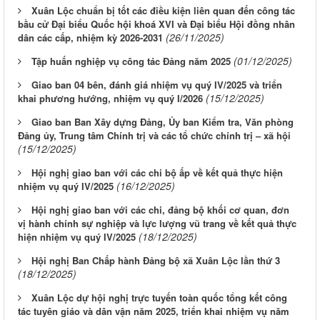
Xuân Lộc chuẩn bị tốt các điều kiện liên quan đến công tác
bầu cử Đại biểu Quốc hội khoá XVI và Đại biểu Hội đồng nhân
(26/11/2025)
dân các cấp, nhiệm kỳ 2026-2031
(01/12/2025)
Tập huấn nghiệp vụ công tác Đảng năm 2025
Giao ban 04 bên, đánh giá nhiệm vụ quý IV/2025 và triển
(15/12/2025)
khai phương hướng, nhiệm vụ quý I/2026
Giao ban Ban Xây dựng Đảng, Ủy ban Kiểm tra, Văn phòng
Đảng ủy, Trung tâm Chính trị và các tổ chức chính trị – xã hội
(15/12/2025)
Hội nghị giao ban với các chi bộ ấp về kết quả thực hiện
(16/12/2025)
nhiệm vụ quý IV/2025
Hội nghị giao ban với các chi, đảng bộ khối cơ quan, đơn
vị hành chính sự nghiệp và lực lượng vũ trang về kết quả thực
(18/12/2025)
hiện nhiệm vụ quý IV/2025
Hội nghị Ban Chấp hành Đảng bộ xã Xuân Lộc lần thứ 3
(18/12/2025)
Xuân Lộc dự hội nghị trực tuyến toàn quốc tổng kết công
tác tuyên giáo và dân vận năm 2025, triển khai nhiệm vụ năm