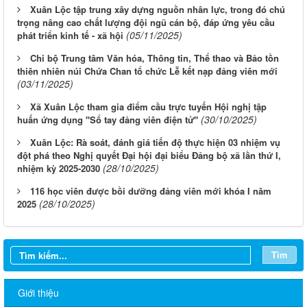
Xuân Lộc tập trung xây dựng nguồn nhân lực, trong đó chú
trọng nâng cao chất lượng đội ngũ cán bộ, đáp ứng yêu cầu
(05/11/2025)
phát triển kinh tế - xã hội
Chi bộ Trung tâm Văn hóa, Thông tin, Thể thao và Bảo tồn
thiên nhiên núi Chứa Chan tổ chức Lễ kết nạp đảng viên mới
(03/11/2025)
Xã Xuân Lộc tham gia điểm cầu trực tuyến Hội nghị tập
(30/10/2025)
huấn ứng dụng "Sổ tay đảng viên điện tử"
Xuân Lộc: Rà soát, đánh giá tiến độ thực hiện 03 nhiệm vụ
đột phá theo Nghị quyết Đại hội đại biểu Đảng bộ xã lần thứ I,
(28/10/2025)
nhiệm kỳ 2025-2030
116 học viên được bồi dưỡng đảng viên mới khóa I năm
(28/10/2025)
2025
Tìm
Giới thiệu