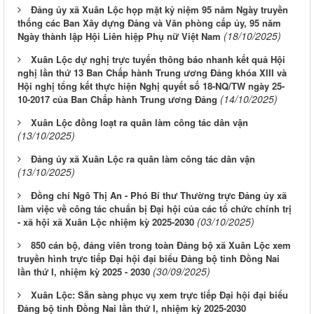
Đảng ủy xã Xuân Lộc họp mặt kỷ niệm 95 năm Ngày truyền
thống các Ban Xây dựng Đảng và Văn phòng cấp ủy, 95 năm
(18/10/2025)
Ngày thành lập Hội Liên hiệp Phụ nữ Việt Nam
Xuân Lộc dự nghị trực tuyến thông báo nhanh kết quả Hội
nghị lần thứ 13 Ban Chấp hành Trung ương Đảng khóa XIII và
Hội nghị tổng kết thực hiện Nghị quyết số 18-NQ/TW ngày 25-
(14/10/2025)
10-2017 của Ban Chấp hành Trung ương Đảng
Xuân Lộc đồng loạt ra quân làm công tác dân vận
(13/10/2025)
Đảng ủy xã Xuân Lộc ra quân làm công tác dân vận
(13/10/2025)
Đồng chí Ngô Thị An - Phó Bí thư Thường trực Đảng ủy xã
làm việc về công tác chuẩn bị Đại hội của các tổ chức chính trị
(03/10/2025)
- xã hội xã Xuân Lộc nhiệm kỳ 2025-2030
850 cán bộ, đảng viên trong toàn Đảng bộ xã Xuân Lộc xem
truyền hình trực tiếp Đại hội đại biểu Đảng bộ tỉnh Đồng Nai
(30/09/2025)
lần thứ I, nhiệm kỳ 2025 - 2030
Xuân Lộc: Sẵn sàng phục vụ xem trực tiếp Đại hội đại biểu
Đảng bộ tỉnh Đồng Nai lần thứ I, nhiệm kỳ 2025-2030