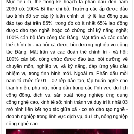
Mục tiêu cụ thể trong kế hoạch là phấn đấu đến năm
2030 có: 100% Bí thư chi bộ, Trưởng các ấp được đào
tạo trình độ sơ cấp lý luận chính trị; tỷ lệ lao động qua
đào tạo đạt trên 85%, trong đó có ít nhất 65% lao động
được đào tạo nghề hoặc có chứng chỉ kỹ năng nghề;
100% cán bộ làm công tác Đảng, Mặt trận và các đoàn
thể chính trị - xã hội xã được bồi dưỡng nghiệp vụ công
tác Đảng, Mặt trận và các đoàn thể chính trị - xã hội;
100% cán bộ, công chức được đào tạo, bồi dưỡng về
chuyên môn, nghiệp vụ và kỹ năng, đáp ứng yêu cầu
nhiệm vụ trong tình hình mới. Ngoài ra, Phấn đấu mỗi
năm tổ chức từ 01 - 02 lớp đào tạo, tập huấn nghề cho
thanh niên, phụ nữ, nông dân trong các lĩnh vực du lịch
cộng đồng, dịch vụ, sản xuất nông nghiệp ứng dụng
công nghệ cao, kinh tế số; hình thành và duy trì ít nhất 03
mô hình liên kết hợp tác giữa xã - cơ sở đào tạo nghề -
doanh nghiệp trong lĩnh vực dịch vụ, du lịch, nông nghiệp
công nghệ cao.