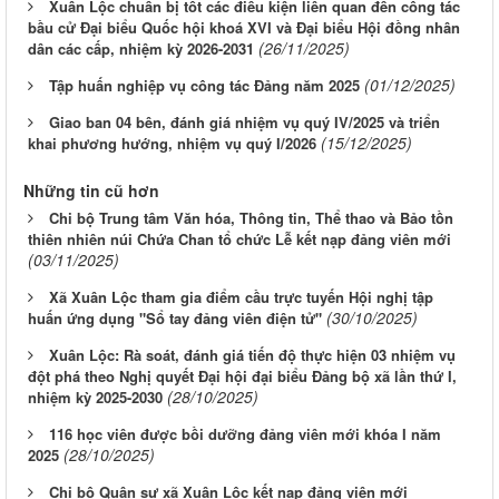
Xuân Lộc chuẩn bị tốt các điều kiện liên quan đến công tác
bầu cử Đại biểu Quốc hội khoá XVI và Đại biểu Hội đồng nhân
(26/11/2025)
dân các cấp, nhiệm kỳ 2026-2031
(01/12/2025)
Tập huấn nghiệp vụ công tác Đảng năm 2025
Giao ban 04 bên, đánh giá nhiệm vụ quý IV/2025 và triển
(15/12/2025)
khai phương hướng, nhiệm vụ quý I/2026
Những tin cũ hơn
Chi bộ Trung tâm Văn hóa, Thông tin, Thể thao và Bảo tồn
thiên nhiên núi Chứa Chan tổ chức Lễ kết nạp đảng viên mới
(03/11/2025)
Xã Xuân Lộc tham gia điểm cầu trực tuyến Hội nghị tập
(30/10/2025)
huấn ứng dụng "Sổ tay đảng viên điện tử"
Xuân Lộc: Rà soát, đánh giá tiến độ thực hiện 03 nhiệm vụ
đột phá theo Nghị quyết Đại hội đại biểu Đảng bộ xã lần thứ I,
(28/10/2025)
nhiệm kỳ 2025-2030
116 học viên được bồi dưỡng đảng viên mới khóa I năm
(28/10/2025)
2025
Chi bộ Quân sự xã Xuân Lộc kết nạp đảng viên mới