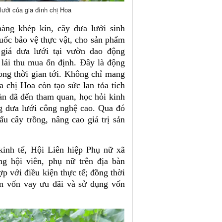
ới của gia đình chị Hoa
àng khép kín, cây dưa lưới sinh
huốc bảo vệ thực vật, cho sản phẩm
giá dưa lưới tại vườn dao động
lái thu mua ổn định. Đây là động
rong thời gian tới. Không chỉ mang
a chị Hoa còn tạo sức lan tỏa tích
àn đã đến tham quan, học hỏi kinh
g dưa lưới công nghệ cao. Qua đó
u cây trồng, nâng cao giá trị sản
kinh tế, Hội Liên hiệp Phụ nữ xã
ng hội viên, phụ nữ trên địa bàn
 với điều kiện thực tế; đồng thời
ồn vốn vay ưu đãi và sử dụng vốn