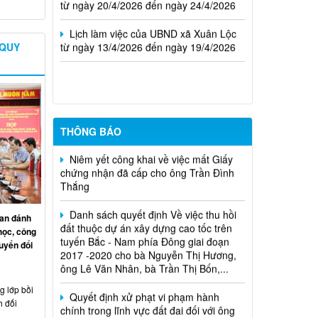
Lịch làm việc của UBND xã Xuân Lộc
từ ngày 13/4/2026 đến ngày 19/4/2026
 QUY
Cuộc thi trực tuyến tìm hiểu pháp luật
năm 2026.
THÔNG BÁO
Niêm yết công khai về việc mất Giấy
chứng nhận đã cấp cho ông Trần Đình
Thắng
Danh sách quyết định Về việc thu hồi
đất thuộc dự án xây dựng cao tốc trên
tuyến Bắc - Nam phía Đông giai đoạn
an đánh
2017 -2020 cho bà Nguyễn Thị Hương,
học, công
ông Lê Văn Nhân, bà Trần Thị Bốn,...
uyển đổi
Quyết định xử phạt vi phạm hành
chính trong lĩnh vực đất đai đối với ông
 lớp bồi
Trần Hồng Phước
h đối