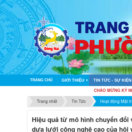
TRANG CHỦ
GIỚI THIỆU
TIN TỨC - SỰ KIỆN
▼
CHÀO MỪNG KỶ NIỆM 81 NĂM 
Trang nhất
Tin Tức
Hoạt động Mặt t
Hiệu quả từ mô hình chuyển đổi 
dưa lưới công nghệ cao của hội