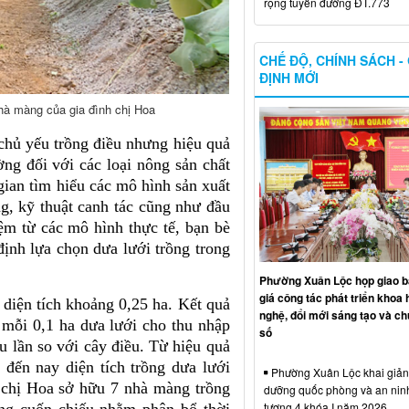
rộng tuyến đường ĐT.773
CHẾ ĐỘ, CHÍNH SÁCH -
ĐỊNH MỚI
nhà màng của gia đình chị Hoa
 chủ yếu trồng điều nhưng hiệu quả
ờng đối với các loại nông sản chất
gian tìm hiểu các mô hình sản xuất
g, kỹ thuật canh tác cũng như đầu
ệm từ các mô hình thực tế, bạn bè
 định lựa chọn dưa lưới trồng trong
Phường Xuân Lộc họp giao b
giá công tác phát triển khoa 
 diện tích khoảng 0,25 ha. Kết quả
nghệ, đổi mới sáng tạo và ch
 mỗi 0,1 ha dưa lưới cho thu nhập
số
 lần so với cây điều. Từ hiệu quả
 đến nay diện tích trồng dưa lưới
Phường Xuân Lộc khai giảng
n chị Hoa sở hữu 7 nhà màng trồng
dưỡng quốc phòng và an nin
tượng 4 khóa I năm 2026