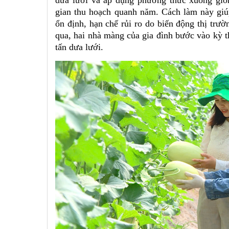
dưa lưới và áp dụng phương thức xuống giố
gian thu hoạch quanh năm. Cách làm này giúp
ổn định, hạn chế rủi ro do biến động thị trư
qua, hai nhà màng của gia đình bước vào kỳ 
tấn dưa lưới.