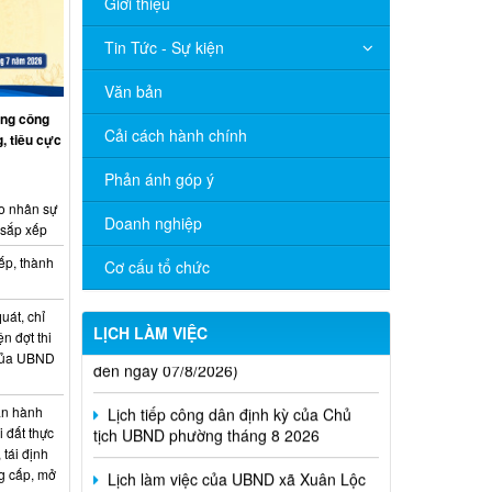
Giới thiệu
Tin Tức - Sự kiện
Văn bản
ng công
Cải cách hành chính
, tiêu cực
Phản ánh góp ý
o nhân sự
Doanh nghiệp
 sắp xếp
ếp, thành
Cơ cấu tổ chức
Thông báo Lịch làm việc của UBND
uát, chỉ
phường Xuân Lộc (Từ ngày 03/8/2026
LỊCH LÀM VIỆC
ện đợt thi
đến ngày 07/8/2026)
 của UBND
Lịch tiếp công dân định kỳ của Chủ
tịch UBND phường tháng 8 2026
n hành
i đất thực
Lịch làm việc của UBND xã Xuân Lộc
 tái định
từ ngày 20/4/2026 đến ngày 24/4/2026
g cấp, mở