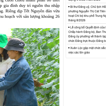
ng cuốn chiếu nhằm phân bổ thời
 gia đình duy trì nguồn thu nhập
Bí thư Đảng uỷ, Chủ tịch 
ờng. Riêng dịp Tết Nguyên đán vừa
phường Nguyễn Thị Cát Tiên 
hoạt Chi bộ khu phố Trung N
thu hoạch với sản lượng khoảng 26
tháng 8/2026
Lễ công bố Quyết định của
Chấp hành Đảng bộ, Ban Th
Đảng ủy phường về thành lập
chức Đảng trực thuộc Đảng 
Xuân Lộc gặp mặt chức sắc
việc các tôn giáo