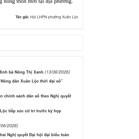
ng nông thôn mới tại địa phương.
Tác giả:
Hội LHPN phường Xuân Lộc
(13/06/2026)
 đình bà Nông Thị Xanh
“Nông dân Xuân Lộc thời đại số”
n chính sách dân số theo Nghị quyết
ộc tiếp xúc cử tri trước kỳ họp
/06/2026)
ai Nghị quyết Đại hội đại biểu toàn