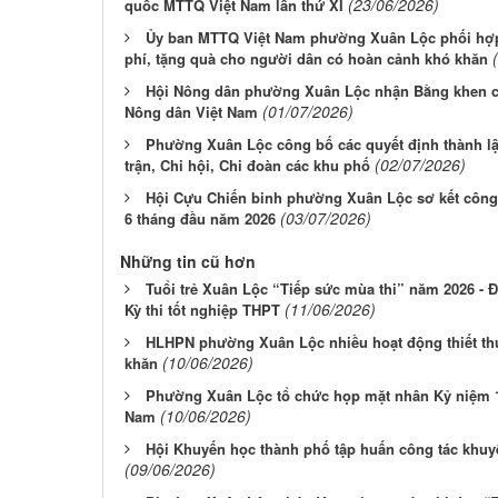
(23/06/2026)
quốc MTTQ Việt Nam lần thứ XI
Ủy ban MTTQ Việt Nam phường Xuân Lộc phối hợp
phí, tặng quà cho người dân có hoàn cảnh khó khăn
Hội Nông dân phường Xuân Lộc nhận Bằng khen c
(01/07/2026)
Nông dân Việt Nam
Phường Xuân Lộc công bố các quyết định thành lậ
(02/07/2026)
trận, Chi hội, Chi đoàn các khu phố
Hội Cựu Chiến binh phường Xuân Lộc sơ kết công 
(03/07/2026)
6 tháng đầu năm 2026
Những tin cũ hơn
Tuổi trẻ Xuân Lộc “Tiếp sức mùa thi” năm 2026 - 
(11/06/2026)
Kỳ thi tốt nghiệp THPT
HLHPN phường Xuân Lộc nhiều hoạt động thiết thự
(10/06/2026)
khăn
Phường Xuân Lộc tổ chức họp mặt nhân Kỷ niệm 
(10/06/2026)
Nam
Hội Khuyến học thành phố tập huấn công tác khu
(09/06/2026)