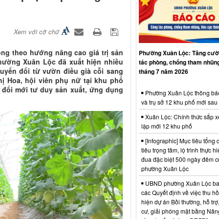
Xem với cỡ chữ
ồng theo hướng nâng cao giá trị sản
Phường Xuân Lộc: Tăng cườ
phường Xuân Lộc đã xuất hiện nhiều
tác phòng, chống tham nhũng
huyển đổi từ vườn điều già cỗi sang
tháng 7 năm 2026
ị Hoa, hội viên phụ nữ tại khu phố
n đổi mới tư duy sản xuất, ứng dụng
Phường Xuân Lộc thông bá
và trụ sở 12 khu phố mới sau
Xuân Lộc: Chính thức sắp x
lập mới 12 khu phố
[Infographic] Mục tiêu tổng q
tiêu trọng tâm, lộ trình thực hi
đua đặc biệt 500 ngày đêm
phường Xuân Lộc
UBND phường Xuân Lộc ba
các Quyết định về việc thu hồ
hiện dự án Bồi thường, hỗ trợ,
cư, giải phóng mặt bằng Nân