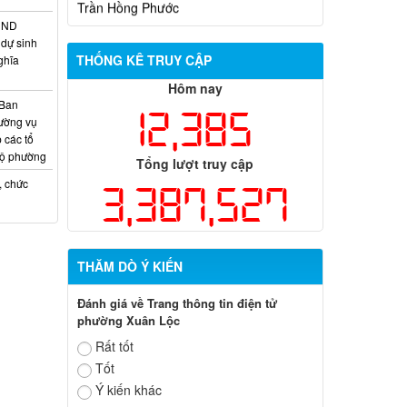
HĐND
dự sinh
THỐNG KÊ TRUY CẬP
ghĩa
Hôm nay
 Ban
12,385
ường vụ
 các tổ
bộ phường
Tổng lượt truy cập
, chức
3,387,527
THĂM DÒ Ý KIẾN
Đánh giá về Trang thông tin điện tử
phường Xuân Lộc
Rất tốt
Tốt
Ý kiến khác