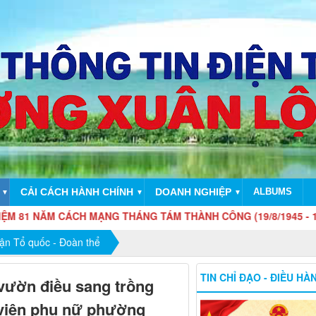
CẢI CÁCH HÀNH CHÍNH
DOANH NGHIỆP
ALBUMS
▼
▼
▼
CÁCH MẠNG THÁNG TÁM THÀNH CÔNG (19/8/1945 - 19/8/2026)
rận Tổ quốc - Đoàn thể
TIN CHỈ ĐẠO - ĐIỀU HÀ
vườn điều sang trồng
 viên phụ nữ phường