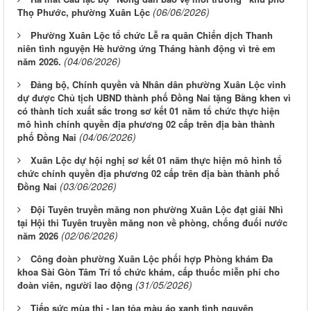
(06/06/2026)
Thọ Phước, phường Xuân Lộc
Phường Xuân Lộc tổ chức Lễ ra quân Chiến dịch Thanh
niên tình nguyện Hè hưởng ứng Tháng hành động vì trẻ em
(04/06/2026)
năm 2026.
Đảng bộ, Chính quyền và Nhân dân phường Xuân Lộc vinh
dự được Chủ tịch UBND thành phố Đồng Nai tặng Bằng khen vì
có thành tích xuất sắc trong sơ kết 01 năm tổ chức thực hiện
mô hình chính quyền địa phương 02 cấp trên địa bàn thành
(04/06/2026)
phố Đồng Nai
Xuân Lộc dự hội nghị sơ kết 01 năm thực hiện mô hình tổ
chức chính quyền địa phương 02 cấp trên địa bàn thành phố
(03/06/2026)
Đồng Nai
Đội Tuyên truyền măng non phường Xuân Lộc đạt giải Nhì
tại Hội thi Tuyên truyền măng non về phòng, chống đuối nước
(02/06/2026)
năm 2026
Công đoàn phường Xuân Lộc phối hợp Phòng khám Đa
khoa Sài Gòn Tâm Trí tổ chức khám, cấp thuốc miễn phí cho
(31/05/2026)
đoàn viên, người lao động
Tiếp sức mùa thi - lan tỏa màu áo xanh tình nguyện