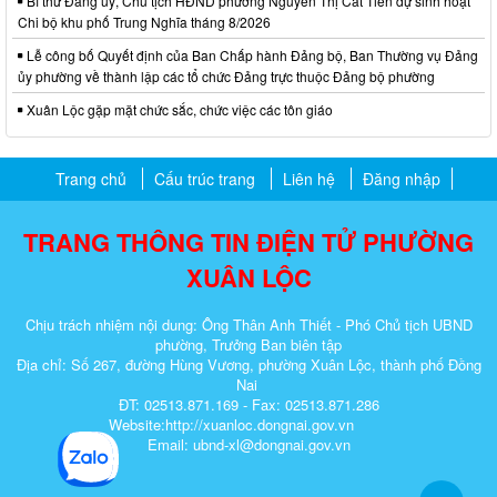
Bí thư Đảng uỷ, Chủ tịch HĐND phường Nguyễn Thị Cát Tiên dự sinh hoạt
Chi bộ khu phố Trung Nghĩa tháng 8/2026
Lễ công bố Quyết định của Ban Chấp hành Đảng bộ, Ban Thường vụ Đảng
ủy phường về thành lập các tổ chức Đảng trực thuộc Đảng bộ phường
Xuân Lộc gặp mặt chức sắc, chức việc các tôn giáo
Trang chủ
Cấu trúc trang
Liên hệ
Đăng nhập
TRANG THÔNG TIN ĐIỆN TỬ PHƯỜNG
XUÂN LỘC
Chịu trách nhiệm nội dung: Ông Thân Anh Thiết - Phó Chủ tịch UBND
phường, Trưởng Ban biên tập
Địa chỉ: Số 267, đường Hùng Vương, phường Xuân Lộc, thành phố Đồng
Nai
ĐT: 02513.871.169 - Fax: 02513.871.286
Website:http://xuanloc.dongnai.gov.vn
Email: ubnd-xl@dongnai.gov.vn​