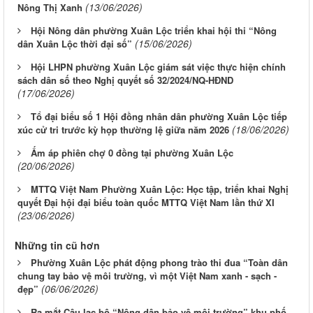
(13/06/2026)
Nông Thị Xanh
Hội Nông dân phường Xuân Lộc triển khai hội thi “Nông
(15/06/2026)
dân Xuân Lộc thời đại số”
Hội LHPN phường Xuân Lộc giám sát việc thực hiện chính
sách dân số theo Nghị quyết số 32/2024/NQ-HĐND
(17/06/2026)
Tổ đại biểu số 1 Hội đồng nhân dân phường Xuân Lộc tiếp
(18/06/2026)
xúc cử tri trước kỳ họp thường lệ giữa năm 2026
Ấm áp phiên chợ 0 đồng tại phường Xuân Lộc
(20/06/2026)
MTTQ Việt Nam Phường Xuân Lộc: Học tập, triển khai Nghị
quyết Đại hội đại biểu toàn quốc MTTQ Việt Nam lần thứ XI
(23/06/2026)
Những tin cũ hơn
Phường Xuân Lộc phát động phong trào thi đua “Toàn dân
chung tay bảo vệ môi trường, vì một Việt Nam xanh - sạch -
(06/06/2026)
đẹp”
Ra mắt Câu lạc bộ “Nông dân bảo vệ môi trường” khu phố