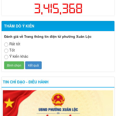
3,415,368
THĂM DÒ Ý KIẾN
Đánh giá về Trang thông tin điện tử phường Xuân Lộc
Rất tốt
Tốt
Ý kiến khác
TIN CHỈ ĐẠO - ĐIỀU HÀNH