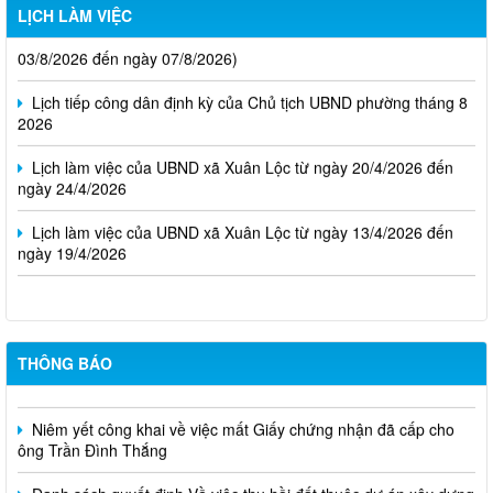
LỊCH LÀM VIỆC
Thông báo Lịch làm việc của UBND phường Xuân Lộc (Từ ngày
03/8/2026 đến ngày 07/8/2026)
Lịch tiếp công dân định kỳ của Chủ tịch UBND phường tháng 8
2026
Lịch làm việc của UBND xã Xuân Lộc từ ngày 20/4/2026 đến
ngày 24/4/2026
Lịch làm việc của UBND xã Xuân Lộc từ ngày 13/4/2026 đến
ngày 19/4/2026
THÔNG BÁO
Cuộc thi trực tuyến tìm hiểu pháp luật năm 2026.
Niêm yết công khai về việc mất Giấy chứng nhận đã cấp cho
ông Trần Đình Thắng
Danh sách quyết định Về việc thu hồi đất thuộc dự án xây dựng