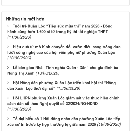
Những tin mới hơn
Tuổi trẻ Xuân Lộc “Tiếp sức mùa thi” năm 2026 - Đồng
hành cùng hơn 1.600 sĩ tử trong Kỳ thi tốt nghiệp THPT
(11/06/2026)
Hiệu quả từ mô hình chuyển đổi vườn điều sang trồng dưa
lưới công nghệ cao của hội viên phụ nữ phường Xuân Lộc
(12/06/2026)
Lễ bàn giao Nhà “Tình nghĩa Quân - Dân” cho gia đình bà
(13/06/2026)
Nông Thị Xanh
Hội Nông dân phường Xuân Lộc triển khai hội thi “Nông
(15/06/2026)
dân Xuân Lộc thời đại số”
Hội LHPN phường Xuân Lộc giám sát việc thực hiện chính
sách dân số theo Nghị quyết số 32/2024/NQ-HĐND
(17/06/2026)
Tổ đại biểu số 1 Hội đồng nhân dân phường Xuân Lộc tiếp
(18/06/2026)
xúc cử tri trước kỳ họp thường lệ giữa năm 2026