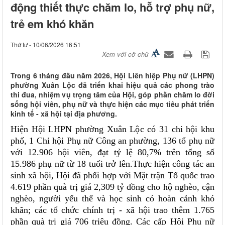
động thiết thực chăm lo, hỗ trợ phụ nữ,
trẻ em khó khăn
Thứ tư - 10/06/2026 16:51
Xem với cỡ chữ
Trong 6 tháng đầu năm 2026, Hội Liên hiệp Phụ nữ (LHPN)
phường Xuân Lộc đã triển khai hiệu quả các phong trào
thi đua, nhiệm vụ trọng tâm của Hội, góp phần chăm lo đời
sống hội viên, phụ nữ và thực hiện các mục tiêu phát triển
kinh tế - xã hội tại địa phương.
Hiện Hội LHPN phường Xuân Lộc có 31 chi hội khu
phố, 1 Chi hội Phụ nữ Công an phường, 136 tổ phụ nữ
với 12.906 hội viên, đạt tỷ lệ 80,7% trên tổng số
15.986 phụ nữ từ 18 tuổi trở lên.Thực hiện công tác an
sinh xã hội, Hội đã phối hợp với Mặt trận Tổ quốc trao
4.619 phần quà trị giá 2,309 tỷ đồng cho hộ nghèo, cận
nghèo, người yếu thế và học sinh có hoàn cảnh khó
khăn; các tổ chức chính trị - xã hội trao thêm 1.765
phần quà trị giá 706 triệu đồng. Các cấp Hội Phụ nữ