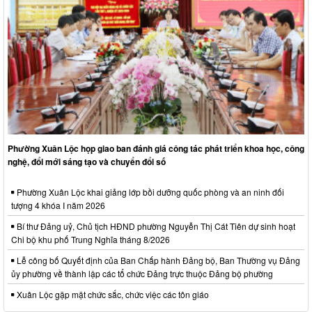
Phường Xuân Lộc họp giao ban đánh giá công tác phát triển khoa học, công
nghệ, đổi mới sáng tạo và chuyển đổi số
Phường Xuân Lộc khai giảng lớp bồi dưỡng quốc phòng và an ninh đối
tượng 4 khóa I năm 2026
Bí thư Đảng uỷ, Chủ tịch HĐND phường Nguyễn Thị Cát Tiên dự sinh hoạt
Chi bộ khu phố Trung Nghĩa tháng 8/2026
Lễ công bố Quyết định của Ban Chấp hành Đảng bộ, Ban Thường vụ Đảng
ủy phường về thành lập các tổ chức Đảng trực thuộc Đảng bộ phường
Xuân Lộc gặp mặt chức sắc, chức việc các tôn giáo