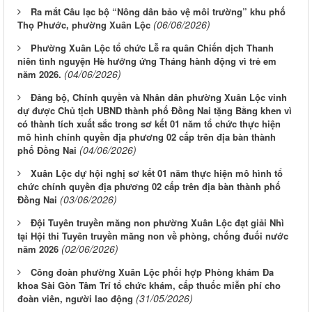
Ra mắt Câu lạc bộ “Nông dân bảo vệ môi trường” khu phố
(06/06/2026)
Thọ Phước, phường Xuân Lộc
Phường Xuân Lộc tổ chức Lễ ra quân Chiến dịch Thanh
niên tình nguyện Hè hưởng ứng Tháng hành động vì trẻ em
(04/06/2026)
năm 2026.
Đảng bộ, Chính quyền và Nhân dân phường Xuân Lộc vinh
dự được Chủ tịch UBND thành phố Đồng Nai tặng Bằng khen vì
có thành tích xuất sắc trong sơ kết 01 năm tổ chức thực hiện
mô hình chính quyền địa phương 02 cấp trên địa bàn thành
(04/06/2026)
phố Đồng Nai
Xuân Lộc dự hội nghị sơ kết 01 năm thực hiện mô hình tổ
chức chính quyền địa phương 02 cấp trên địa bàn thành phố
(03/06/2026)
Đồng Nai
Đội Tuyên truyền măng non phường Xuân Lộc đạt giải Nhì
tại Hội thi Tuyên truyền măng non về phòng, chống đuối nước
(02/06/2026)
năm 2026
Công đoàn phường Xuân Lộc phối hợp Phòng khám Đa
khoa Sài Gòn Tâm Trí tổ chức khám, cấp thuốc miễn phí cho
(31/05/2026)
đoàn viên, người lao động