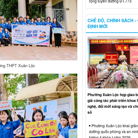
rộng tuyến đường ĐT.773
CHẾ ĐỘ, CHÍNH SÁCH -
ĐỊNH MỚI
Trường THPT Xuân Lộc
Phường Xuân Lộc họp giao b
giá công tác phát triển khoa 
nghệ, đổi mới sáng tạo và ch
số
Phường Xuân Lộc khai giảng
dưỡng quốc phòng và an nin
tượng 4 khóa I năm 2026