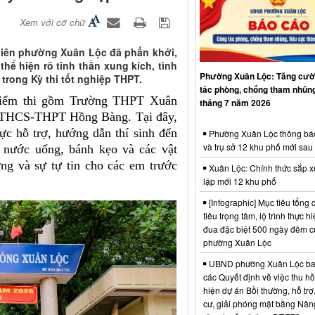
Xem với cỡ chữ
 niên phường Xuân Lộc đã phấn khởi,
 thể hiện rõ tinh thần xung kích, tình
Phường Xuân Lộc: Tăng cườ
trong Kỳ thi tốt nghiệp THPT.
tác phòng, chống tham nhũng
 điểm thi gồm Trường THPT Xuân
tháng 7 năm 2026
THCS-THPT Hồng Bàng. Tại đây,
cực hỗ trợ, hướng dẫn thí sinh đến
Phường Xuân Lộc thông bá
và trụ sở 12 khu phố mới sau
o nước uống, bánh kẹo và các vật
ng và sự tự tin cho các em trước
Xuân Lộc: Chính thức sắp x
lập mới 12 khu phố
[Infographic] Mục tiêu tổng q
tiêu trọng tâm, lộ trình thực hi
đua đặc biệt 500 ngày đêm
phường Xuân Lộc
UBND phường Xuân Lộc ba
các Quyết định về việc thu hồ
hiện dự án Bồi thường, hỗ trợ,
cư, giải phóng mặt bằng Nân