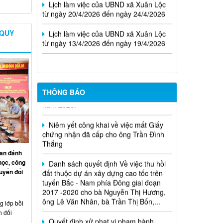
Lịch làm việc của UBND xã Xuân Lộc
từ ngày 13/4/2026 đến ngày 19/4/2026
 QUY
Cuộc thi trực tuyến tìm hiểu pháp luật
năm 2026.
THÔNG BÁO
Niêm yết công khai về việc mất Giấy
chứng nhận đã cấp cho ông Trần Đình
Thắng
Danh sách quyết định Về việc thu hồi
an đánh
đất thuộc dự án xây dựng cao tốc trên
học, công
tuyến Bắc - Nam phía Đông giai đoạn
uyển đổi
2017 -2020 cho bà Nguyễn Thị Hương,
ông Lê Văn Nhân, bà Trần Thị Bốn,...
Quyết định xử phạt vi phạm hành
 lớp bồi
chính trong lĩnh vực đất đai đối với ông
h đối
Trần Hồng Phước