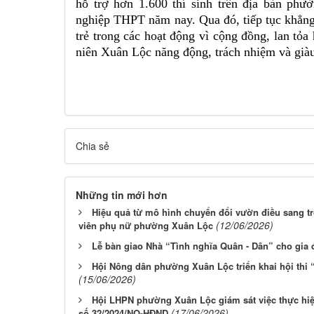
hỗ trợ hơn 1.600 thí sinh trên địa bàn phư
nghiệp THPT năm nay. Qua đó, tiếp tục khẳng 
trẻ trong các hoạt động vì cộng đồng, lan tỏa
niên Xuân Lộc năng động, trách nhiệm và giàu 
Chia sẻ
Những tin mới hơn
Hiệu quả từ mô hình chuyển đổi vườn điều sang t
(12/06/2026)
viên phụ nữ phường Xuân Lộc
Lễ bàn giao Nhà “Tình nghĩa Quân - Dân” cho gia
Hội Nông dân phường Xuân Lộc triển khai hội thi 
(15/06/2026)
Hội LHPN phường Xuân Lộc giám sát việc thực hiệ
(17/06/2026)
số 32/2024/NQ-HĐND