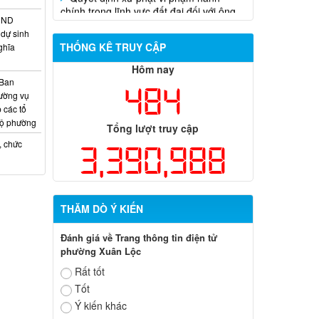
HĐND
dự sinh
THỐNG KÊ TRUY CẬP
ghĩa
Hôm nay
 Ban
484
ường vụ
 các tổ
bộ phường
Tổng lượt truy cập
, chức
3,390,988
THĂM DÒ Ý KIẾN
Đánh giá về Trang thông tin điện tử
phường Xuân Lộc
Rất tốt
Tốt
Ý kiến khác