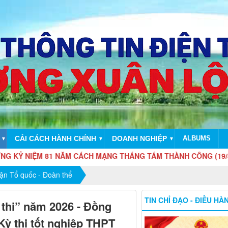
CẢI CÁCH HÀNH CHÍNH
DOANH NGHIỆP
ALBUMS
▼
▼
▼
1 NĂM CÁCH MẠNG THÁNG TÁM THÀNH CÔNG (19/8/1945 - 19/8/
rận Tổ quốc - Đoàn thể
TIN CHỈ ĐẠO - ĐIỀU HÀ
 thi” năm 2026 - Đồng
Kỳ thi tốt nghiệp THPT