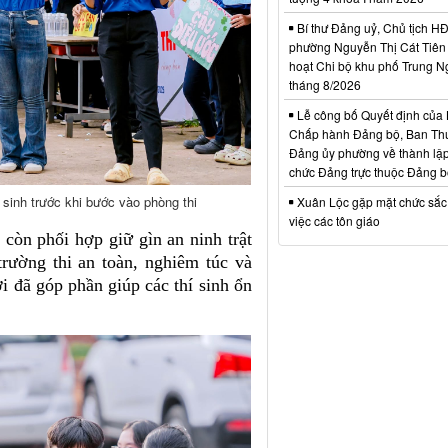
Bí thư Đảng uỷ, Chủ tịch 
phường Nguyễn Thị Cát Tiên 
hoạt Chi bộ khu phố Trung N
tháng 8/2026
Lễ công bố Quyết định của
Chấp hành Đảng bộ, Ban Th
Đảng ủy phường về thành lập
chức Đảng trực thuộc Đảng 
́ sinh trước khi bước vào phòng thi
Xuân Lộc gặp mặt chức sắc
việc các tôn giáo
n còn phối hợp giữ gìn an ninh trật
trường thi an toàn, nghiêm túc và
ời đã góp phần giúp các thí sinh ổn