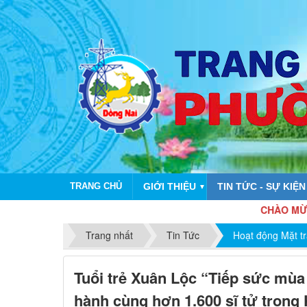
TRANG CHỦ
GIỚI THIỆU
TIN TỨC - SỰ KIỆN
▼
CHÀO MỪNG KỶ NIỆM 8
Trang nhất
Tin Tức
Hoạt động Mặt t
Tuổi trẻ Xuân Lộc “Tiếp sức mùa
hành cùng hơn 1.600 sĩ tử trong 