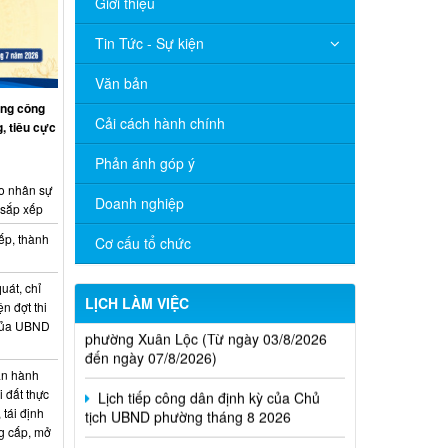
Giới thiệu
Tin Tức - Sự kiện
Văn bản
ng công
Cải cách hành chính
, tiêu cực
Phản ánh góp ý
o nhân sự
Doanh nghiệp
 sắp xếp
ếp, thành
Cơ cấu tổ chức
uát, chỉ
Thông báo Lịch làm việc của UBND
LỊCH LÀM VIỆC
ện đợt thi
phường Xuân Lộc (Từ ngày 03/8/2026
 của UBND
đến ngày 07/8/2026)
Lịch tiếp công dân định kỳ của Chủ
n hành
tịch UBND phường tháng 8 2026
i đất thực
 tái định
Lịch làm việc của UBND xã Xuân Lộc
g cấp, mở
từ ngày 20/4/2026 đến ngày 24/4/2026