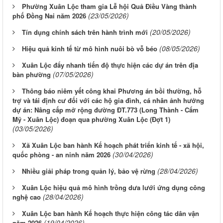
Phường Xuân Lộc tham gia Lễ hội Quả Điều Vàng thành
(23/05/2026)
phố Đồng Nai năm 2026
(20/05/2026)
Tín dụng chính sách trên hành trình mới
(08/05/2026)
Hiệu quả kinh tế từ mô hình nuôi bò vỗ béo
Xuân Lộc đẩy nhanh tiến độ thực hiện các dự án trên địa
(07/05/2026)
bàn phường
Thông báo niêm yết công khai Phương án bồi thường, hỗ
trợ và tái định cư đối với các hộ gia đình, cá nhân ảnh hưởng
dự án: Nâng cấp mở rộng đường ĐT.773 (Long Thành - Cẩm
Mỹ - Xuân Lộc) đoạn qua phường Xuân Lộc (Đợt 1)
(03/05/2026)
Xã Xuân Lộc ban hành Kế hoạch phát triển kinh tế - xã hội,
(30/04/2026)
quốc phòng - an ninh năm 2026
(28/04/2026)
Nhiều giải pháp trong quản lý, bảo vệ rừng
Xuân Lộc hiệu quả mô hình trồng dưa lưới ứng dụng công
(28/04/2026)
nghệ cao
Xuân Lộc ban hành Kế hoạch thực hiện công tác dân vận
(19/04/2026)
năm 2026