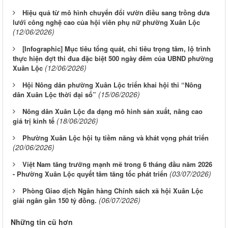
Hiệu quả từ mô hình chuyển đổi vườn điều sang trồng dưa
lưới công nghệ cao của hội viên phụ nữ phường Xuân Lộc
(12/06/2026)
[Infographic] Mục tiêu tổng quát, chỉ tiêu trọng tâm, lộ trình
thực hiện đợt thi đua đặc biệt 500 ngày đêm của UBND phường
(12/06/2026)
Xuân Lộc
Hội Nông dân phường Xuân Lộc triển khai hội thi “Nông
(15/06/2026)
dân Xuân Lộc thời đại số”
Nông dân Xuân Lộc đa dạng mô hình sản xuất, nâng cao
(18/06/2026)
giá trị kinh tế
Phường Xuân Lộc hội tụ tiềm năng và khát vọng phát triển
(20/06/2026)
Việt Nam tăng trưởng mạnh mẽ trong 6 tháng đầu năm 2026
(03/07/2026)
- Phường Xuân Lộc quyết tâm tăng tốc phát triển
Phòng Giao dịch Ngân hàng Chính sách xã hội Xuân Lộc
(06/07/2026)
giải ngân gần 150 tỷ đồng.
Những tin cũ hơn