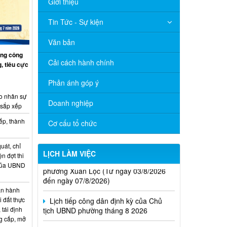
Giới thiệu
Tin Tức - Sự kiện
Văn bản
ng công
Cải cách hành chính
, tiêu cực
Phản ánh góp ý
o nhân sự
Doanh nghiệp
 sắp xếp
ếp, thành
Cơ cấu tổ chức
uát, chỉ
Thông báo Lịch làm việc của UBND
LỊCH LÀM VIỆC
ện đợt thi
phường Xuân Lộc (Từ ngày 03/8/2026
 của UBND
đến ngày 07/8/2026)
Lịch tiếp công dân định kỳ của Chủ
n hành
tịch UBND phường tháng 8 2026
i đất thực
 tái định
Lịch làm việc của UBND xã Xuân Lộc
g cấp, mở