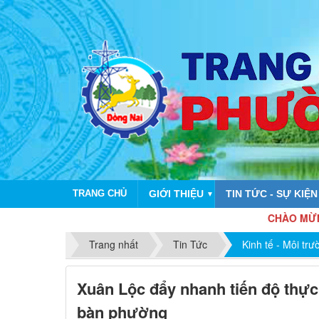
TRANG CHỦ
GIỚI THIỆU
TIN TỨC - SỰ KIỆN
▼
CHÀO MỪNG KỶ NIỆM
Trang nhất
Tin Tức
Kinh tế - Môi trư
Xuân Lộc đẩy nhanh tiến độ thực 
bàn phường