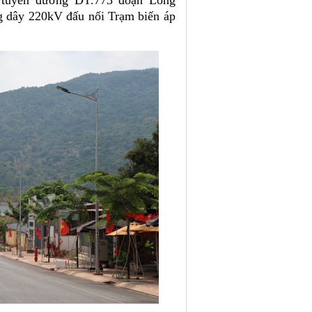
ư tuyến đường ĐT.773 đoạn Long
 dây 220kV đấu nối Trạm biến áp