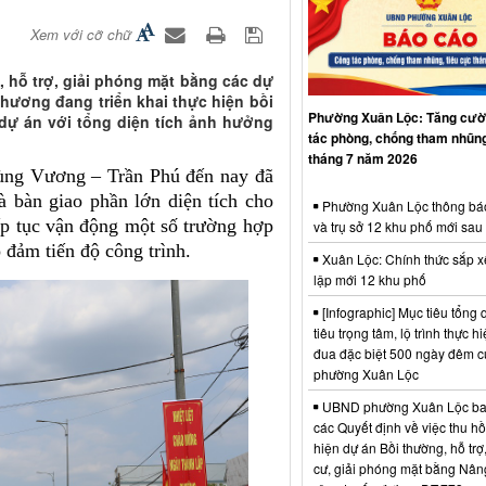
Xem với cỡ chữ
 hỗ trợ, giải phóng mặt bằng các dự
hương đang triển khai thực hiện bồi
Phường Xuân Lộc: Tăng cườ
 dự án với tổng diện tích ảnh hưởng
tác phòng, chống tham nhũng
tháng 7 năm 2026
ùng Vương – Trần Phú đến nay đã
à bàn giao phần lớn diện tích cho
Phường Xuân Lộc thông bá
ếp tục vận động một số trường hợp
và trụ sở 12 khu phố mới sau
đảm tiến độ công trình.
Xuân Lộc: Chính thức sắp x
lập mới 12 khu phố
[Infographic] Mục tiêu tổng q
tiêu trọng tâm, lộ trình thực hi
đua đặc biệt 500 ngày đêm
phường Xuân Lộc
UBND phường Xuân Lộc ba
các Quyết định về việc thu hồ
hiện dự án Bồi thường, hỗ trợ,
cư, giải phóng mặt bằng Nân