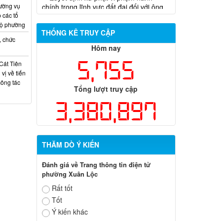
Trần Hồng Phước
ường vụ
 các tổ
bộ phường
THỐNG KÊ TRUY CẬP
, chức
Hôm nay
5,755
Cát Tiên
vị về tiến
công tác
Tổng lượt truy cập
3,380,897
THĂM DÒ Ý KIẾN
Đánh giá về Trang thông tin điện tử
phường Xuân Lộc
Rất tốt
Tốt
Ý kiến khác