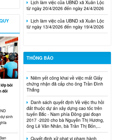
từ ngày 20/4/2026 đến ngày 24/4/2026
Lịch làm việc của UBND xã Xuân Lộc
từ ngày 13/4/2026 đến ngày 19/4/2026
 QUY
Cuộc thi trực tuyến tìm hiểu pháp luật
năm 2026.
THÔNG BÁO
Niêm yết công khai về việc mất Giấy
chứng nhận đã cấp cho ông Trần Đình
Thắng
lớp bồi
 đối
Danh sách quyết định Về việc thu hồi
đất thuộc dự án xây dựng cao tốc trên
tuyến Bắc - Nam phía Đông giai đoạn
2017 -2020 cho bà Nguyễn Thị Hương,
HĐND
ông Lê Văn Nhân, bà Trần Thị Bốn,...
dự sinh
ghĩa
Quyết định xử phạt vi phạm hành
chính trong lĩnh vực đất đai đối với ông
 Ban