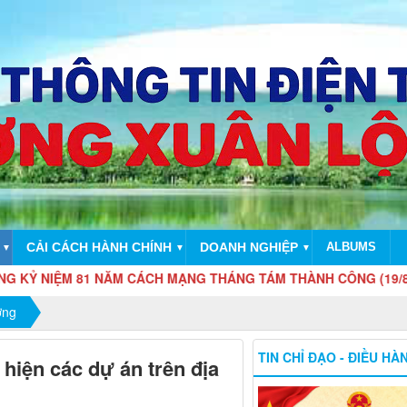
CẢI CÁCH HÀNH CHÍNH
DOANH NGHIỆP
ALBUMS
▼
▼
▼
 81 NĂM CÁCH MẠNG THÁNG TÁM THÀNH CÔNG (19/8/1945 - 19/8
ờng
TIN CHỈ ĐẠO - ĐIỀU HÀ
hiện các dự án trên địa