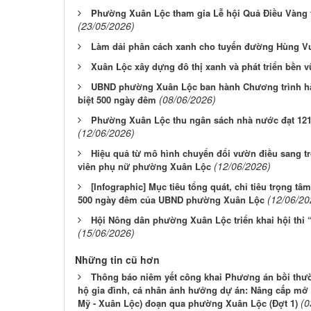
Phường Xuân Lộc tham gia Lễ hội Quả Điều Vàng 
(23/05/2026)
Làm dải phân cách xanh cho tuyến đường Hùng V
Xuân Lộc xây dựng đô thị xanh và phát triển bền 
UBND phường Xuân Lộc ban hành Chương trình hàn
(08/06/2026)
biệt 500 ngày đêm
Phường Xuân Lộc thu ngân sách nhà nước đạt 121
(12/06/2026)
Hiệu quả từ mô hình chuyển đổi vườn điều sang t
(12/06/2026)
viên phụ nữ phường Xuân Lộc
[Infographic] Mục tiêu tổng quát, chỉ tiêu trọng tâm
(12/06/20
500 ngày đêm của UBND phường Xuân Lộc
Hội Nông dân phường Xuân Lộc triển khai hội thi 
(15/06/2026)
Những tin cũ hơn
Thông báo niêm yết công khai Phương án bồi thườn
hộ gia đình, cá nhân ảnh hưởng dự án: Nâng cấp mở
(0
Mỹ - Xuân Lộc) đoạn qua phường Xuân Lộc (Đợt 1)