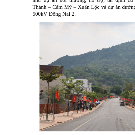
như dự án bồi thường, hỗ trợ, tái định c
Thành – Cẩm Mỹ – Xuân Lộc và dự án đường
500kV Đồng Nai 2.