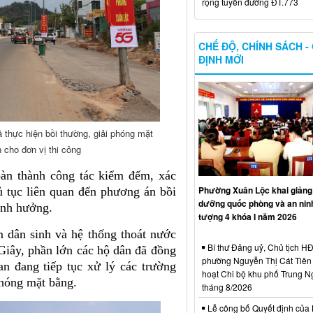
rộng tuyến đường ĐT.773
CHẾ ĐỘ, CHÍNH SÁCH -
ĐỊNH MỚI
thực hiện bồi thường, giải phóng mặt
 cho đơn vị thi công
àn thành công tác kiểm đếm, xác
Phường Xuân Lộc khai giảng 
ủ tục liên quan đến phương án bồi
dưỡng quốc phòng và an ninh
 ảnh hưởng.
tượng 4 khóa I năm 2026
 dân sinh và hệ thống thoát nước
Bí thư Đảng uỷ, Chủ tịch 
Giây, phần lớn các hộ dân đã đồng
phường Nguyễn Thị Cát Tiên 
an đang tiếp tục xử lý các trường
hoạt Chi bộ khu phố Trung N
phóng mặt bằng.
tháng 8/2026
Lễ công bố Quyết định của