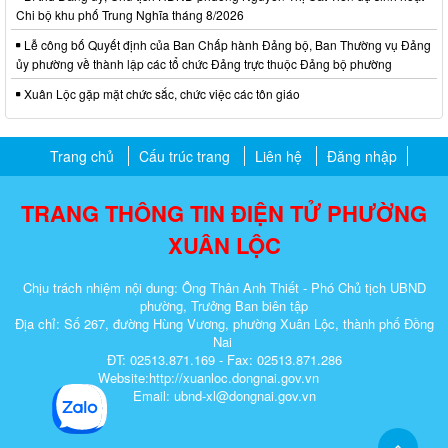
Chi bộ khu phố Trung Nghĩa tháng 8/2026
Lễ công bố Quyết định của Ban Chấp hành Đảng bộ, Ban Thường vụ Đảng
ủy phường về thành lập các tổ chức Đảng trực thuộc Đảng bộ phường
Xuân Lộc gặp mặt chức sắc, chức việc các tôn giáo
Trang chủ
Cấu trúc trang
Liên hệ
Đăng nhập
TRANG THÔNG TIN ĐIỆN TỬ PHƯỜNG
XUÂN LỘC
Chịu trách nhiệm nội dung: Ông Thân Anh Thiết - Phó Chủ tịch UBND
phường, Trưởng Ban biên tập
Địa chỉ: Số 267, đường Hùng Vương, phường Xuân Lộc, thành phố Đồng
Nai
ĐT: 02513.871.169 - Fax: 02513.871.286
Website:http://xuanloc.dongnai.gov.vn
Email: ubnd-xl@dongnai.gov.vn​