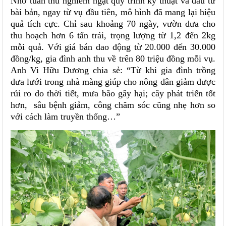
Nhờ tuân thủ nghiêm ngặt quy trình kỹ thuật và đầu tư
bài bản, ngay từ vụ đầu tiên, mô hình đã mang lại hiệu
quả tích cực. Chỉ sau khoảng 70 ngày, vườn dưa cho
thu hoạch hơn 6 tấn trái, trọng lượng từ 1,2 đến 2kg
mỗi quả. Với giá bán dao động từ 20.000 đến 30.000
đồng/kg, gia đình anh thu về trên 80 triệu đồng mỗi vụ.
Anh Vi Hữu Dương chia sẻ: “Từ khi gia đình trồng
dưa lưới trong nhà màng giúp cho nông dân giảm được
rủi ro do thời tiết, mưa bão gây hại; cây phát triển tốt
hơn, sâu bệnh giảm, công chăm sóc cũng nhẹ hơn so
với cách làm truyền thống…”