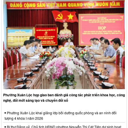
Phường Xuân Lộc họp giao ban đánh giá công tác phát triển khoa học, công
nghệ, đổi mới sáng tạo và chuyển đổi số
Phường Xuân Lộc khai giảng lớp bồi dưỡng quốc phòng và an ninh đối
tượng 4 khóa I năm 2026
Bí thư Đảng uỷ, Chủ tịch HĐND phường Nguyễn Thị Cát Tiên dự sinh hoạt