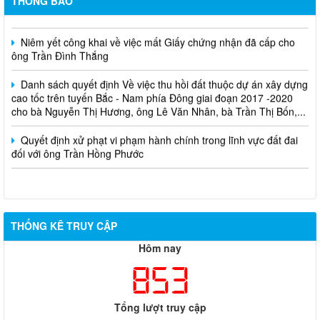
THÔNG BÁO
Cuộc thi trực tuyến tìm hiểu pháp luật năm 2026.
Niêm yết công khai về việc mất Giấy chứng nhận đã cấp cho
ông Trần Đình Thắng
Danh sách quyết định Về việc thu hồi đất thuộc dự án xây dựng
cao tốc trên tuyến Bắc - Nam phía Đông giai đoạn 2017 -2020
cho bà Nguyễn Thị Hương, ông Lê Văn Nhân, bà Trần Thị Bốn,...
Quyết định xử phạt vi phạm hành chính trong lĩnh vực đất đai
đối với ông Trần Hồng Phước
THỐNG KÊ TRUY CẬP
Hôm nay
853
Tổng lượt truy cập