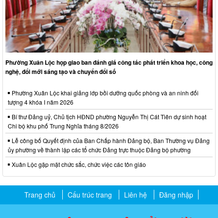
Phường Xuân Lộc họp giao ban đánh giá công tác phát triển khoa học, công
nghệ, đổi mới sáng tạo và chuyển đổi số
Phường Xuân Lộc khai giảng lớp bồi dưỡng quốc phòng và an ninh đối
tượng 4 khóa I năm 2026
Bí thư Đảng uỷ, Chủ tịch HĐND phường Nguyễn Thị Cát Tiên dự sinh hoạt
Chi bộ khu phố Trung Nghĩa tháng 8/2026
Lễ công bố Quyết định của Ban Chấp hành Đảng bộ, Ban Thường vụ Đảng
ủy phường về thành lập các tổ chức Đảng trực thuộc Đảng bộ phường
Xuân Lộc gặp mặt chức sắc, chức việc các tôn giáo
Trang chủ
Cấu trúc trang
Liên hệ
Đăng nhập