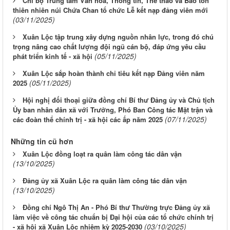
Chi bộ Trung tâm Văn hóa, Thông tin, Thể thao và Bảo tồn
thiên nhiên núi Chứa Chan tổ chức Lễ kết nạp đảng viên mới
(03/11/2025)
Xuân Lộc tập trung xây dựng nguồn nhân lực, trong đó chú
trọng nâng cao chất lượng đội ngũ cán bộ, đáp ứng yêu cầu
(05/11/2025)
phát triển kinh tế - xã hội
Xuân Lộc sắp hoàn thành chỉ tiêu kết nạp Đảng viên năm
(05/11/2025)
2025
Hội nghị đối thoại giữa đồng chí Bí thư Đảng ủy và Chủ tịch
Ủy ban nhân dân xã với Trưởng, Phó Ban Công tác Mặt trận và
(07/11/2025)
các đoàn thể chính trị - xã hội các ấp năm 2025
Những tin cũ hơn
Xuân Lộc đồng loạt ra quân làm công tác dân vận
(13/10/2025)
Đảng ủy xã Xuân Lộc ra quân làm công tác dân vận
(13/10/2025)
Đồng chí Ngô Thị An - Phó Bí thư Thường trực Đảng ủy xã
làm việc về công tác chuẩn bị Đại hội của các tổ chức chính trị
(03/10/2025)
- xã hội xã Xuân Lộc nhiệm kỳ 2025-2030