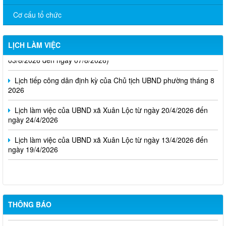
Cơ cấu tổ chức
Thông báo Lịch làm việc của UBND phường Xuân Lộc (Từ ngày
LỊCH LÀM VIỆC
03/8/2026 đến ngày 07/8/2026)
Lịch tiếp công dân định kỳ của Chủ tịch UBND phường tháng 8
2026
Lịch làm việc của UBND xã Xuân Lộc từ ngày 20/4/2026 đến
ngày 24/4/2026
Lịch làm việc của UBND xã Xuân Lộc từ ngày 13/4/2026 đến
ngày 19/4/2026
Cuộc thi trực tuyến tìm hiểu pháp luật năm 2026.
THÔNG BÁO
Niêm yết công khai về việc mất Giấy chứng nhận đã cấp cho