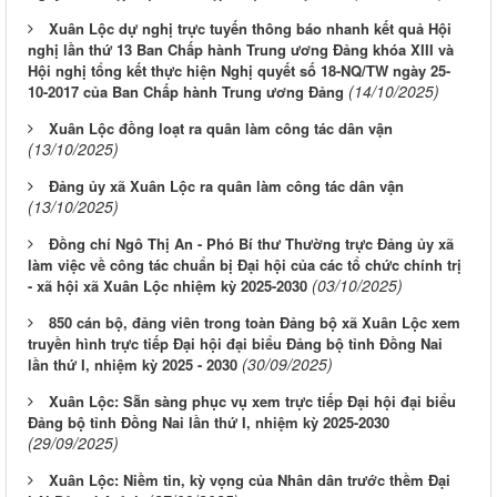
Xuân Lộc dự nghị trực tuyến thông báo nhanh kết quả Hội
nghị lần thứ 13 Ban Chấp hành Trung ương Đảng khóa XIII và
Hội nghị tổng kết thực hiện Nghị quyết số 18-NQ/TW ngày 25-
(14/10/2025)
10-2017 của Ban Chấp hành Trung ương Đảng
Xuân Lộc đồng loạt ra quân làm công tác dân vận
(13/10/2025)
Đảng ủy xã Xuân Lộc ra quân làm công tác dân vận
(13/10/2025)
Đồng chí Ngô Thị An - Phó Bí thư Thường trực Đảng ủy xã
làm việc về công tác chuẩn bị Đại hội của các tổ chức chính trị
(03/10/2025)
- xã hội xã Xuân Lộc nhiệm kỳ 2025-2030
850 cán bộ, đảng viên trong toàn Đảng bộ xã Xuân Lộc xem
truyền hình trực tiếp Đại hội đại biểu Đảng bộ tỉnh Đồng Nai
(30/09/2025)
lần thứ I, nhiệm kỳ 2025 - 2030
Xuân Lộc: Sẵn sàng phục vụ xem trực tiếp Đại hội đại biểu
Đảng bộ tỉnh Đồng Nai lần thứ I, nhiệm kỳ 2025-2030
(29/09/2025)
Xuân Lộc: Niềm tin, kỳ vọng của Nhân dân trước thềm Đại