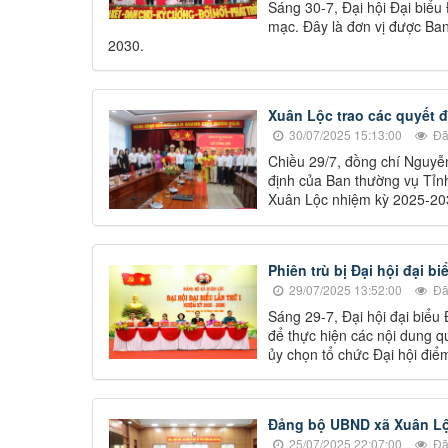
Sáng 30-7, Đại hội Đại biểu
mạc. Đây là đơn vị được Ba
2030.
Xuân Lộc trao các quyết 
30/07/2025 15:13:00
Đã
Chiều 29/7, đồng chí Nguyễn
định của Ban thường vụ Tỉn
Xuân Lộc nhiệm kỳ 2025-203
Phiên trù bị Đại hội đại 
29/07/2025 13:52:00
Đã
Sáng 29-7, Đại hội đại biểu
để thực hiện các nội dung q
ủy chọn tổ chức Đại hội đi
Đảng bộ UBND xã Xuân Lộc
25/07/2025 22:07:00
Đã