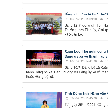
Đồng chí Phó bí thư Thườ
16/07/2025 15:09:00
Đã
Sáng 12-7, đồng chí Tôn Ng
Thường trực Tỉnh ủy, Chủ tị
xã Xuân Lộc.
Xuân Lộc: Hội nghị công 
Đảng ủy xã về thành lập v
16/07/2025 14:41:00
Đã
Sáng 10/7, Đảng bộ xã Xuân
hành Đảng bộ xã, Ban Thường vụ Đảng ủy xã về thành 
thuộc Đảng bộ xã.
Tỉnh Đồng Nai: Nâng cấp 
02/06/2025 15:45:00
Đã
Từ ngày 25/11/2024, Cổng d