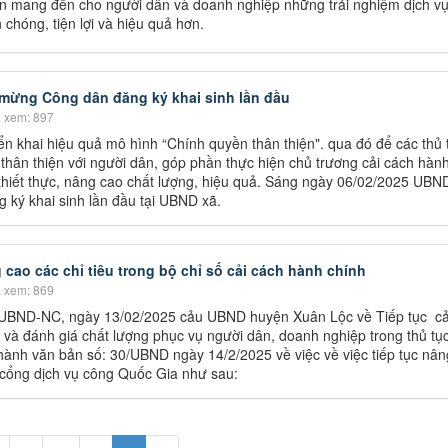
ẹn mang đến cho người dân và doanh nghiệp những trải nghiệm dịch v
chóng, tiện lợi và hiệu quả hơn​.
ừng Công dân đăng ký khai sinh lần đầu
 xem: 897
n khai hiệu quả mô hình “Chính quyền thân thiện". qua đó để các thủ 
thân thiện với người dân, góp phần thực hiện chủ trương cải cách hàn
thiết thực, nâng cao chất lượng, hiệu quả. Sáng ngày 06/02/2025 UBND
́ khai sinh lần đầu tại UBND xã.
cao các chỉ tiêu trong bộ chỉ số cải cách hành chính
 xem: 869
/UBND-NC, ngày 13/02/2025 cảu UBND huyện Xuân Lộc về Tiếp tục cải
h và đánh giá chất lượng phục vụ người dân, doanh nghiệp trong thủ tụ
ành văn bản số: 30/UBND ngày 14/2/2025 về việc về việc tiếp tục nân
n cổng dịch vụ công Quốc Gia như sau: