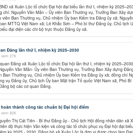
ND xã Xuân Lộc tổ chức Đại hội đại biểu lần thứ I, nhiệm kỳ 2025–20
ng chí: Nguyễn Văn Mẫn – Ủy viên Ban Thường vụ, Trưởng Ban Xây dự
y viên Ban Thường vụ, Chủ nhiệm Ủy ban Kiểm tra Đảng ủy xã; Nguyễ
 ban MTTQ Việt Nam xã; Lê Khắc Sơn – Phó bí thư Đảng ủy, Chủ tịch
iểu đại diện các chi bộ trực thuộc Đảng ủy xã.
an Đảng lần thứ I, nhiệm kỳ 2025–2030
 xem: 276
 quan Đảng xã Xuân Lộc tổ chức Đại hội lần thứ I, nhiệm kỳ 2025–203
: Nguyễn Văn Mẫn- Ủy viên Ban Thường vụ, Trưởng Ban Xây dựng Đảng
ên Ban Thường vụ, Chủ nhiệm Ủy ban Kiểm tra Đảng ủy xã; đồng chí 
ng vụ Đảng ủy, Chủ tịch Ủy ban Mặt trận Tổ quốc Việt Nam xã, Phó Bí 
 Đảng bộ các cơ quan Đảng.
hoàn thành công tác chuẩn bị Đại hội điểm
 xem: 826
uyễn Thị Cát Tiên - Bí thư Đảng ủy - Chủ tịch Hội đồng nhân dân xã 
 tiến độ thực hiện Văn kiện và công tác tổ chức phục vụ Đại hội đại bi
hiệm kỳ 2025 - 2030. Đảng bộ xã Xuân Lộc là đơn vị được chọn làm Đại