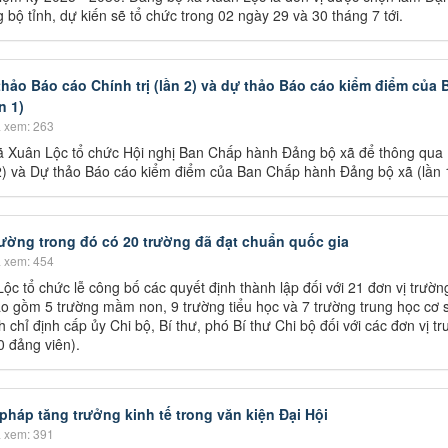
bộ tỉnh, dự kiến sẽ tổ chức trong 02 ngày 29 và 30 tháng 7 tới.
ảo Báo cáo Chính trị (lần 2) và dự thảo Báo cáo kiểm điểm của 
n 1)
 xem: 263
ã Xuân Lộc tổ chức Hội nghị Ban Chấp hành Đảng bộ xã để thông qua
 2) và Dự thảo Báo cáo kiểm điểm của Ban Chấp hành Đảng bộ xã (lần 
rường trong đó có 20 trường đã đạt chuẩn quốc gia
 xem: 454
c tổ chức lễ công bố các quyết định thành lập đối với 21 đơn vị trườn
bao gồm 5 trường mầm non, 9 trường tiểu học và 7 trường trung học cơ s
h chỉ định cấp ủy Chi bộ, Bí thư, phó Bí thư Chi bộ đối với các đơn vị t
0 đảng viên).
 pháp tăng trưởng kinh tế trong văn kiện Đại Hội
 xem: 391