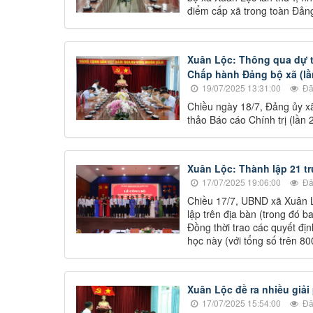
điểm cấp xã trong toàn Đảng 
Xuân Lộc: Thông qua dự th
Chấp hành Đảng bộ xã (lầ
19/07/2025 13:31:00
Đã
Chiều ngày 18/7, Đảng ủy x
thảo Báo cáo Chính trị (lần
Xuân Lộc: Thành lập 21 t
17/07/2025 19:06:00
Đã
Chiều 17/7, UBND xã Xuân Lộ
lập trên địa bàn (trong đó 
Đồng thời trao các quyết địn
học này (với tổng số trên 80
Xuân Lộc đề ra nhiều giải
17/07/2025 15:54:00
Đã