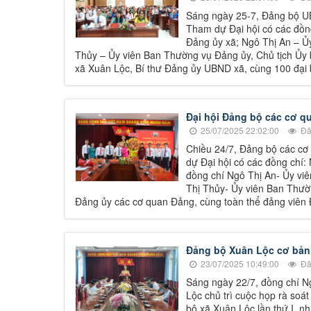
Sáng ngày 25-7, Đảng bộ UB
Tham dự Đại hội có các đồ
Đảng ủy xã; Ngô Thị An – Ủ
Thủy – Ủy viên Ban Thường vụ Đảng ủy, Chủ tịch Ủy
xã Xuân Lộc, Bí thư Đảng ủy UBND xã, cùng 100 đại b
Đại hội Đảng bộ các cơ qu
25/07/2025 22:02:00
Đã
Chiều 24/7, Đảng bộ các cơ
dự Đại hội có các đồng chí
đồng chí Ngô Thị An- Ủy vi
Thị Thủy- Ủy viên Ban Thườ
Đảng ủy các cơ quan Đảng, cùng toàn thể đảng viên
Đảng bộ Xuân Lộc cơ bản 
23/07/2025 10:49:00
Đã
Sáng ngày 22/7, đồng chí Ng
Lộc chủ trì cuộc họp rà soát
bộ xã Xuân Lộc lần thứ I, n