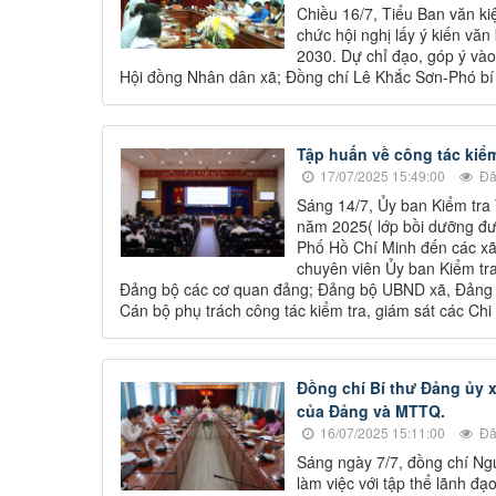
Chiều 16/7, Tiểu Ban văn ki
chức hội nghị lấy ý kiến văn
2030. Dự chỉ đạo, góp ý vào
Hội đồng Nhân dân xã; Đồng chí Lê Khắc Sơn-Phó bí
Tập huấn về công tác kiểm
17/07/2025 15:49:00
Đã
Sáng 14/7, Ủy ban Kiểm tra 
năm 2025( lớp bồi dưỡng đư
Phố Hồ Chí Minh đến các xã)
chuyên viên Ủy ban Kiểm tra
Đảng bộ các cơ quan đảng; Đảng bộ UBND xã, Đảng b
Cán bộ phụ trách công tác kiểm tra, giám sát các Chi
Đồng chí Bí thư Đảng ủy x
của Đảng và MTTQ.
16/07/2025 15:11:00
Đã
Sáng ngày 7/7, đồng chí Ng
làm việc với tập thể lãnh đ