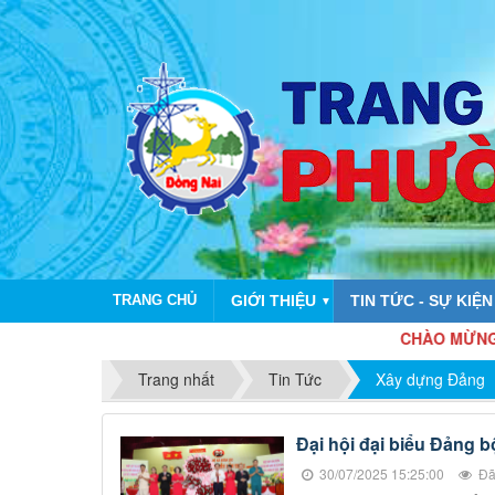
TRANG CHỦ
GIỚI THIỆU
TIN TỨC - SỰ KIỆN
▼
CHÀO MỪNG KỶ NIỆM 
Trang nhất
Tin Tức
Xây dựng Đảng
Đại hội đại biểu Đảng b
30/07/2025 15:25:00
Đã