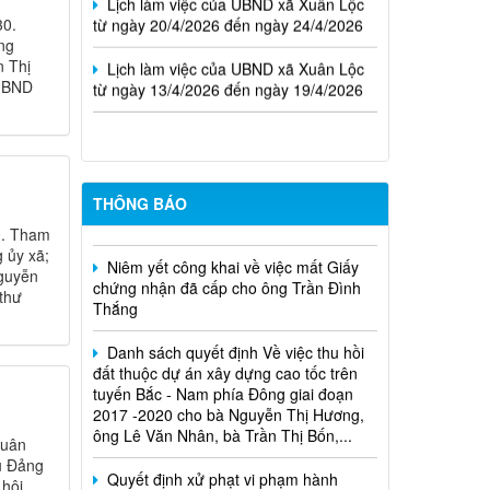
từ ngày 20/4/2026 đến ngày 24/4/2026
30.
ng
Lịch làm việc của UBND xã Xuân Lộc
n Thị
từ ngày 13/4/2026 đến ngày 19/4/2026
 UBND
Cuộc thi trực tuyến tìm hiểu pháp luật
năm 2026.
THÔNG BÁO
0. Tham
Niêm yết công khai về việc mất Giấy
 ủy xã;
chứng nhận đã cấp cho ông Trần Đình
Nguyễn
Thắng
thư
Danh sách quyết định Về việc thu hồi
đất thuộc dự án xây dựng cao tốc trên
tuyến Bắc - Nam phía Đông giai đoạn
2017 -2020 cho bà Nguyễn Thị Hương,
ông Lê Văn Nhân, bà Trần Thị Bốn,...
Xuân
Quyết định xử phạt vi phạm hành
ểu Đảng
chính trong lĩnh vực đất đai đối với ông
 hội