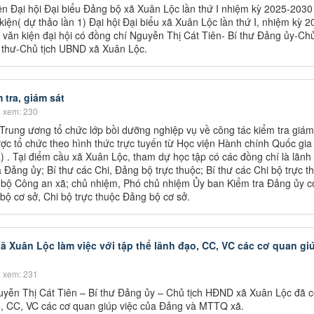
ện Đại hội Đại biểu Đảng bộ xã Xuân Lộc lần thứ I nhiệm kỳ 2025-2030
 kiện( dự thảo lần 1) Đại hội Đại biểu xã Xuân Lộc lần thứ I, nhiệm kỳ 2
 văn kiện đại hội có đồng chí Nguyễn Thị Cát Tiên- Bí thư Đảng ủy-Chủ
 thư-Chủ tịch UBND xã Xuân Lộc.
 tra, giám sát
 xem: 230
Trung ương tổ chức lớp bồi dưỡng nghiệp vụ về công tác kiểm tra giám
ợc tổ chức theo hình thức trực tuyến từ Học viện Hành chính Quốc gi
 . Tại điểm cầu xã Xuân Lộc, tham dự học tập có các đồng chí là lãnh
 Đảng ủy; Bí thư các Chi, Đảng bộ trực thuộc; Bí thư các Chi bộ trực t
ộ Công an xã; chủ nhiệm, Phó chủ nhiệm Ủy ban Kiểm tra Đảng ủy c
 bộ cơ sở, Chi bộ trực thuộc Đảng bộ cơ sở.
ã Xuân Lộc làm việc với tập thể lãnh đạo, CC, VC các cơ quan gi
 xem: 231
uyễn Thị Cát Tiên – Bí thư Đảng ủy – Chủ tịch HĐND xã Xuân Lộc đã c
ạo, CC, VC các cơ quan giúp việc của Đảng và MTTQ xã.