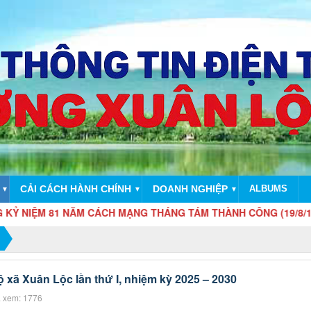
CẢI CÁCH HÀNH CHÍNH
DOANH NGHIỆP
ALBUMS
▼
▼
▼
81 NĂM CÁCH MẠNG THÁNG TÁM THÀNH CÔNG (19/8/1945 - 19/8
ộ xã Xuân Lộc lần thứ I, nhiệm kỳ 2025 – 2030
 xem: 1776