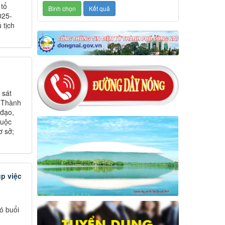
 tổ
025-
 tịch
 sát
a Thành
 đạo,
huộc
ơ sở;
úp việc
ó buổi