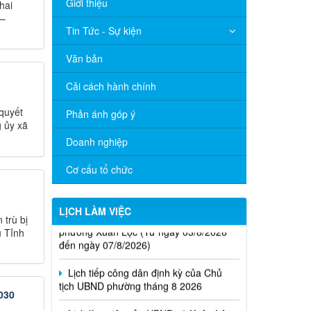
Giới thiệu
hai
 –
Tin Tức - Sự kiện
Văn bản
Cải cách hành chính
quyết
Phản ánh góp ý
 ủy xã
Doanh nghiệp
Cơ cấu tổ chức
Thông báo Lịch làm việc của UBND
LỊCH LÀM VIỆC
phường Xuân Lộc (Từ ngày 03/8/2026
 trù bị
đến ngày 07/8/2026)
ụ Tỉnh
Lịch tiếp công dân định kỳ của Chủ
tịch UBND phường tháng 8 2026
030
Lịch làm việc của UBND xã Xuân Lộc