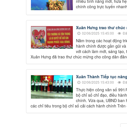
nhiều tính năng mới, hứa h
chính công trực tuyến nhanh 
Xuân Hưng trao thư chúc m
02/06/2025 15:45:00
Đã
Nằm trong các hoạt động triể
hành chính được gần gũi và 
với cách làm mới, sáng tạo, 
Xuân Hưng đã trao thư chúc mừng cho công dân đăng ky
Xuân Thành Tiếp tục nâng 
02/06/2025 15:43:00
Đã
Thực hiện công văn số 991
bộ chỉ số chỉ đạo, điều hàn
chính. Vừa qua, UBND ban h
các chỉ tiêu trong bộ chỉ số cải cách hành chính Trê