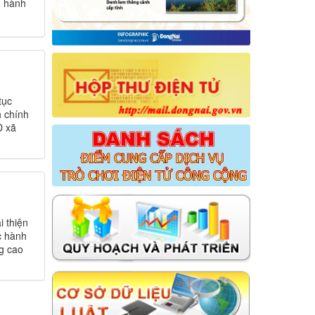
ụ hành
tục
h chính
 xã
 thiện
c hành
g cao