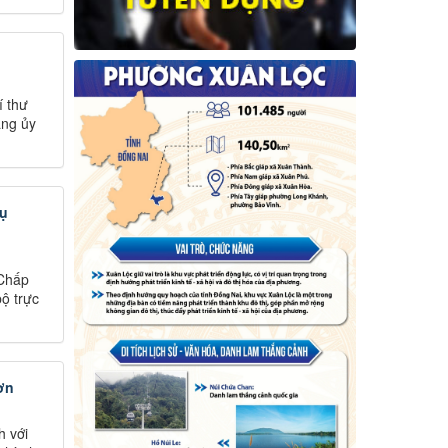
í thư
ảng ủy
vụ
 Chấp
ộ trực
ơn
h với