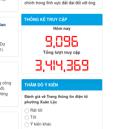
Trần Hồng Phước
THỐNG KÊ TRUY CẬP
Ban
Hôm nay
9,096
 Dự
1).
Tổng lượt truy cập
3,414,369
g công
THĂM DÒ Ý KIẾN
ở).
rường
Đánh giá về Trang thông tin điện tử
phường Xuân Lộc
Rất tốt
Tốt
Ý kiến khác